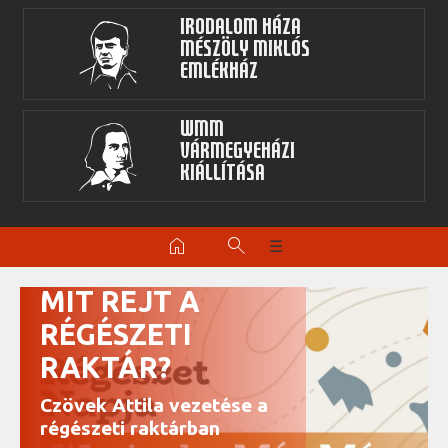
Irodalom Háza
Mészöly Miklós
Emlékház
WMM
Vármegyeházi
kiállítása
home
search
☰
MIT REJT A
RÉGÉSZETI
RAKTÁR?
Czövek Attila vezetése a
régészeti raktárban