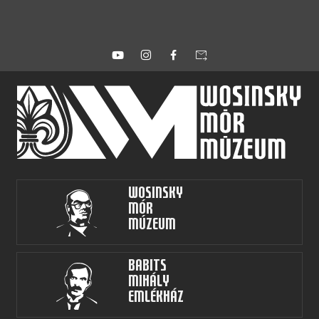
forward_to_inbox
Wosinsky
Mór
Múzeum
Babits
Mihály
Emlékház