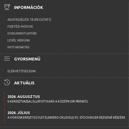
coffee
INFORMÁCIÓK
ADATKEZELÉSI TÁJÉKOZTATÓ
FIZETÉSI MÓDOK
DOKUMENTUMTÁR
LEVÉL NEKÜNK
NYITVATARTÁS
menu
GYORSMENÜ
ELÉRHETŐSÉGEINK
history
AKTUÁLIS
2026. AUGUSZTUS
S-KERESZTVASSAL ELLÁTOTT KARD A KÖZÉPKORI PÁRIBÓL
2026. JÚLIUS
A VÖRÖSKERESZT EGYLET ELISMERŐ OKLEVELE IFJ. STOCKINGER REZSŐNÉ RÉSZÉRE