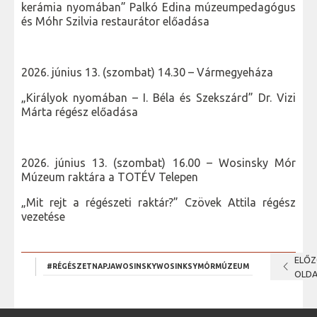
kerámia nyomában” Palkó Edina múzeumpedagógus
és Móhr Szilvia restaurátor előadása
2026. június 13. (szombat) 14.30 – Vármegyeháza
„Királyok nyomában – I. Béla és Szekszárd” Dr. Vizi
Márta régész előadása
2026. június 13. (szombat) 16.00 – Wosinsky Mór
Múzeum raktára a TOTÉV Telepen
„Mit rejt a régészeti raktár?” Czövek Attila régész
vezetése
ELŐ
chevron_left
#RÉGÉSZETNAPJAWOSINSKYWOSINKSYMÓRMÚZEUM
OLDA