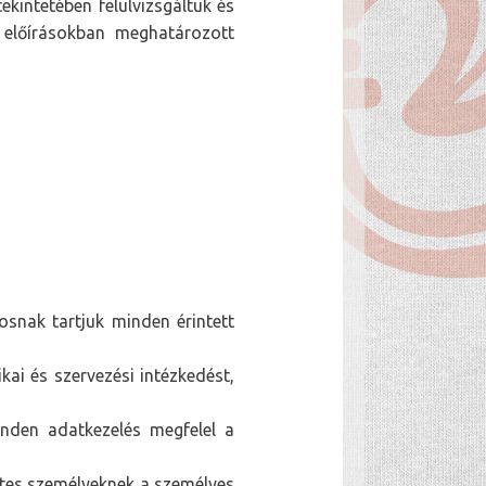
kintetében felülvizsgáltuk és
i előírásokban meghatározott
osnak tartjuk minden érintett
ai és szervezési intézkedést,
inden adatkezelés megfelel a
etes személyeknek a személyes