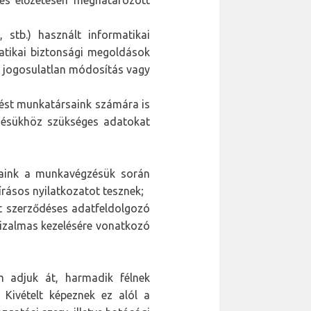
lés előzetesen meghatározott
stb.) használt informatikai
atikai biztonsági megoldások
s, jogosulatlan módosítás vagy
rést munkatársaink számára is
gzésükhöz szükséges adatokat
saink a munkavégzésük során
rásos nyilatkozatot tesznek;
t szerződéses adatfeldolgozó
izalmas kezelésére vonatkozó
 adjuk át, harmadik félnek
 Kivételt képeznek ez alól a