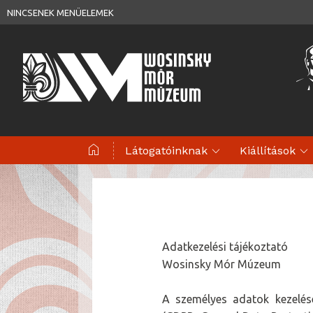
NINCSENEK MENÜELEMEK
home
expand_more
expand_more
Látogatóinknak
Kiállítások
Adatkezelési tájékoztató
Wosinsky Mór Múzeum
A személyes adatok kezelésé