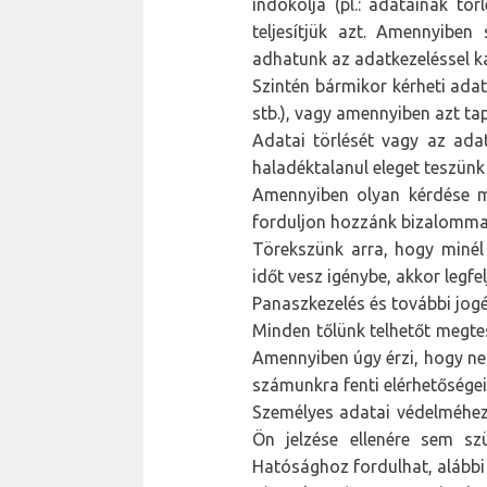
indokolja (pl.: adatainak tör
teljesítjük azt. Amennyiben
adhatunk az adatkezeléssel ka
Szintén bármikor kérheti adat
stb.), vagy amennyiben azt ta
Adatai törlését vagy az adat
haladéktalanul eleget teszünk
Amennyiben olyan kérdése me
forduljon hozzánk bizalommal
Törekszünk arra, hogy minél
időt vesz igénybe, akkor legfel
Panaszkezelés és további jogé
Minden tőlünk telhetőt megte
Amennyiben úgy érzi, hogy nem
számunkra fenti elérhetőségei
Személyes adatai védelméhez
Ön jelzése ellenére sem s
Hatósághoz fordulhat, alábbi 