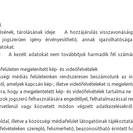
).
ének, tárolásának ideje: A hozzájárulás visszavonásáig, 
n jogszerűen igény érvényesíthető, annak igazolhatósága
atokat.
i: A kezelt adatokat nem továbbítjuk harmadik fél számár
lületen megjelenített kép- és videófelvételek
sségi médiás felületeinken rendszeresen beszámolunk az int
, amelyek kapcsán kép-, illetve videófelvételeket is megjelent
rra, hogy a megjelentetett kép- és videófelvételek tartalma n
 azok jogszerű felhasználására engedéllyel, felhatalmazással 
vetlenül vagy közvetett módon végzett adatkezelésekről r
dal, illetve a közösségi médiafelület látogatóinak tájékoztatá
elvételeken szereplő, felismerhető, beazonosítható érintett h