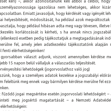
lését kéri) –, akkor azonosítanunk kell abból a célból, hogy
 személyazonossága igazolása nem lehetséges, akkor kizár
pcsolatban. Emiatt javasoljuk, hogy kérdését vagy igényét lehe
ai helyesbítését, módosítását, ha például azok megváltoztak (
pasztalja, hogy például hibásan adta meg vagy tévesen, illetve
kezelés korlátozását is kérheti, s ha annak nincs jogszabá
 (ellenkező esetben pedig tájékoztatjuk a megtagadásának ind
rülne fel, amely jelen adatkezelési tájékoztatónk alapján 
 fenti elérhetőségeinken!
 gyorsabban választ adjunk, viszont amennyiben kérdése m
jebb 15 napon belül vállaljuk a válaszadás teljesítését.
rvényesítési lehetőségek (jogorvoslathoz való jog)
szünk, hogy a személyes adatok kezelése a jogszabályi előírá
 feleltünk meg ennek vagy bármilyen kérdése merülne fel ezze
nken.
 fűződő jogai megsértése esetén jogorvoslati lehetőségért –
zünteti meg jogsértő magatartását – a Nemzeti Adatvéde
elérhetőségein: