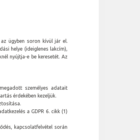
z ügyben soron kívül jár el.
si helye (ideiglenes lakcím),
knél nyújtja-e be keresetét. Az
n megadott személyes adatait
artás érdekében kezeljük.
ztosítása.
datkezelés a GDPR 6. cikk (1)
ődés, kapcsolatfelvétel során