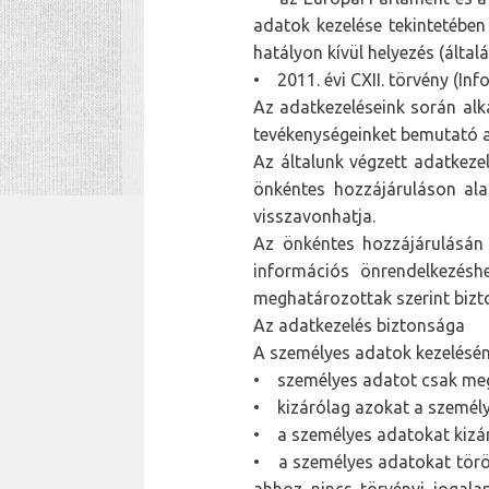
adatok kezelése tekintetében
hatályon kívül helyezés (álta
• 2011. évi CXII. törvény (In
Az adatkezeléseink során alk
tevékenységeinket bemutató a
Az általunk végzett adatkeze
önkéntes hozzájáruláson ala
visszavonhatja.
Az önkéntes hozzájárulásán 
információs önrendelkezéshe
meghatározottak szerint bizto
Az adatkezelés biztonsága
A személyes adatok kezeléséne
• személyes adatot csak megha
• kizárólag azokat a személye
• a személyes adatokat kizáról
• a személyes adatokat töröl