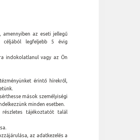
amennyiben az eseti jellegű
 céljából legfeljebb 5 évig
a indokolatlanul vagy az Ön
ézményünket érintő hírekről,
etünk.
e sérthesse mások személyiségi
rendelkezzünk minden esetben.
észletes tájékoztatót talál
sa.
ozzájárulása, az adatkezelés a