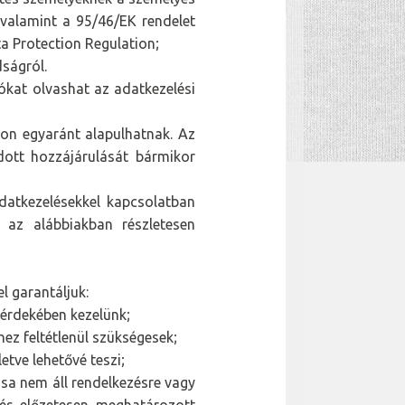
 valamint a 95/46/EK rendelet
a Protection Regulation;
dságról.
ókat olvashat az adatkezelési
son egyaránt alapulhatnak. Az
dott hozzájárulását bármikor
datkezelésekkel kapcsolatban
 az alábbiakban részletesen
l garantáljuk:
 érdekében kezelünk;
ez feltétlenül szükségesek;
etve lehetővé teszi;
sa nem áll rendelkezésre vagy