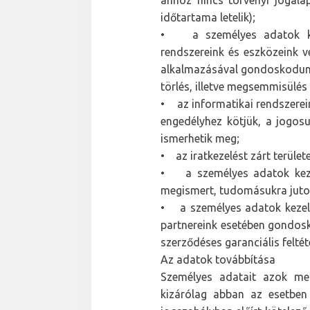
ahhoz nincs törvényi jogala
időtartama letelik);
• a személyes adatok kezel
rendszereink és eszközeink 
alkalmazásával gondoskodunk, 
törlés, illetve megsemmisülés 
• az informatikai rendszerei
engedélyhez kötjük, a jogos
ismerhetik meg;
• az iratkezelést zárt terület
• a személyes adatok kezel
megismert, tudomásukra jutott
• a személyes adatok kezelé
partnereink esetében gondos
szerződéses garanciális felt
Az adatok továbbítása
Személyes adatait azok me
kizárólag abban az esetben 