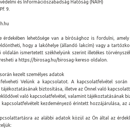
védelmi és Információszabadság Hatóság (NAIH)
f. 9.
h.hu
 érdekében lehetősége van a bírósághoz is fordulni, amely a
döntheti, hogy a lakóhelye (állandó lakcím) vagy a tartózkodá
ső oldalán ismertetett székhelyünk szerint illetékes törvényszé
resheti a https://birosag.hu/birosag-kereso oldalon.
 során kezelt személyes adatok
 felveheti Velünk a kapcsolatot. A kapcsolatfelvétel sorá
 tájékoztatásának biztosítása, illetve az Önnel való kapcsolatt
klődővel való kapcsolatfelvétel, valamint tájékoztatásának bi
kapcsolatfelvételt kezdeményező érintett hozzájárulása, az a
solattartásra az alábbi adatok közül az Ön által az érdekl
eljük: