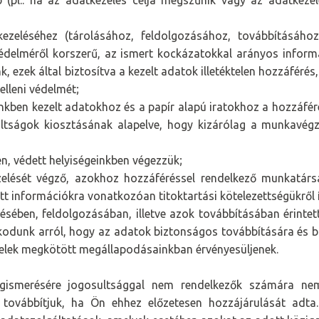
p (pl.: ha az adatkezelés célja megszűnik vagy az adatkeze
éséhez (tárolásához, feldolgozásához, továbbításához, 
védelméről korszerű, az ismert kockázatokkal arányos inform
ezek által biztosítva a kezelt adatok illetéktelen hozzáféré
elleni védelmét;
nkben kezelt adatokhoz és a papír alapú iratokhoz a hozzáfé
ultságok kiosztásának alapelve, hogy kizárólag a munkavé
en, védett helyiségeinkben végezzük;
ését végző, azokhoz hozzáféréssel rendelkező munkatár
 információkra vonatkozóan titoktartási kötelezettségükről í
sében, feldolgozásában, illetve azok továbbításában érintet
kodunk arról, hogy az adatok biztonságos továbbítására és b
ételek megkötött megállapodásainkban érvényesüljenek.
gismerésére jogosultsággal nem rendelkezők számára nem
továbbítjuk, ha Ön ehhez előzetesen hozzájárulását adta.