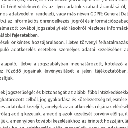
 történő védelméről és az ilyen adatok szabad áramlásáról,
lános adatvédelmi rendelet), vagy más néven GDPR: General Dat
fotv.) az információs önrendelkezési jogról és információszaba
almazott további jogszabályi előírásokról részletes informáci
lábbi fejezetekben.
lések önkéntes hozzájáruláson, illetve törvényi felhatalmazá
puló adatkezelés esetében személyes adatai kezeléséhez a
alapuló, illetve a jogszabályban meghatározott, kötelező a
z fűződő jogainak érvényesítését a jelen tájékoztatóban,
sítjuk.
k jogszerűségét és biztonságát az alábbi főbb intézkedésekke
tározott célból, jog gyakorlása és kötelezettség teljesítése
s adatokat kezeljük, amelyek az adatkezelés céljának eléréséh
ag addig kezeljük, ameddig azok kezelését törvény előírja, ill
jük, amennyiben további kezelésükhöz az érintett hozzájárulá