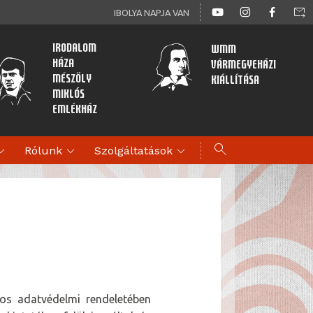
forward_to_inbox
IBOLYA NAPJA VAN
Irodalom
WMM
Háza
Vármegyeházi
Mészöly
kiállítása
Miklós
Emlékház
search
d_more
expand_more
expand_more
Rólunk
Szolgáltatások
os adatvédelmi rendeletében