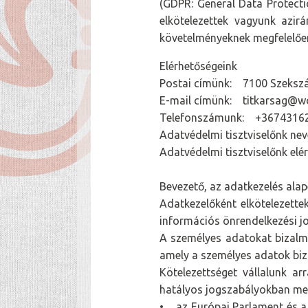
(GDPR: General Data Protecti
elkötelezettek vagyunk azir
követelményeknek megfelelőe
Elérhetőségeink
Postai címünk: 7100 Szekszár
E-mail címünk: titkarsag@
Telefonszámunk: +3674316
Adatvédelmi tisztviselőnk ne
Adatvédelmi tisztviselőnk el
Bevezető, az adatkezelés alap
Adatkezelőként elkötelezette
információs önrendelkezési jo
A személyes adatokat bizalma
amely a személyes adatok biz
Kötelezettséget vállalunk a
hatályos jogszabályokban meg
• az Európai Parlament és a 