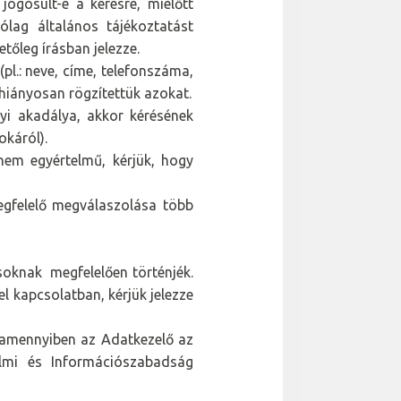
 jogosult-e a kérésre, mielőtt
ólag általános tájékoztatást
tőleg írásban jelezze.
pl.: neve, címe, telefonszáma,
 hiányosan rögzítettük azokat.
lyi akadálya, akkor kérésének
okáról).
nem egyértelmű, kérjük, hogy
egfelelő megválaszolása több
soknak megfelelően történjék.
l kapcsolatban, kérjük jelezze
 amennyiben az Adatkezelő az
lmi és Információszabadság