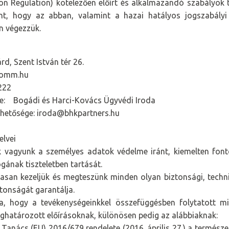
on Regulation) kötelezően előírt és alkalmazandó szabályok te
ánt, hogy az abban, valamint a hazai hatályos jogszabály
n végezzük.
d, Szent István tér 26.
womm.hu
222
ve: Bogádi és Harci-Kovács Ügyvédi Iroda
érhetősége: iroda@bhkpartners.hu
elvei
k vagyunk a személyes adatok védelme iránt, kiemelten font
gának tiszteletben tartását.
san kezeljük és megteszünk minden olyan biztonsági, technik
tonságát garantálja.
rra, hogy a tevékenységeinkkel összefüggésben folytatott m
határozott előírásoknak, különösen pedig az alábbiaknak:
Tanács (EU) 2016/679 rendelete (2016. április 27.) a termész