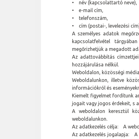
• név (kapcsolattartó neve),
• e-mail cím,
• telefonszám,
• cím (postai-, levelezési cím
A személyes adatok megőrzés
kapcsolatfelvétel tárgyába
megőrizhetjük a megadott ad
Az adattovábbítás címzettje
hozzájárulása nélkül.
Weboldalon, közösségi médiafe
Weboldalunkon, illetve közö
információkról és eseményekről
Kiemelt figyelmet fordítunk a
jogait vagy jogos érdekeit, s
A weboldalon keresztül köz
weboldalunkon.
Az adatkezelés célja: A webol
Az adatkezelés jogalapja: A f