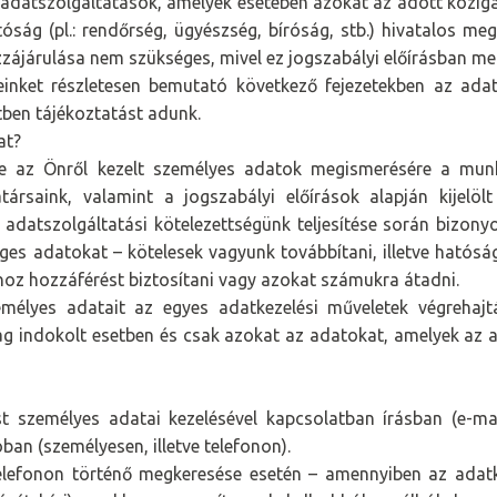
 adatszolgáltatások, amelyek esetében azokat az adott közigaz
tóság (pl.: rendőrség, ügyészség, bíróság, stb.) hivatalos m
zzájárulása nem szükséges, mivel ez jogszabályi előírásban m
einket részletesen bemutató következő fejezetekben az adatt
ben tájékoztatást adunk.
at?
ve az Önről kezelt személyes adatok megismerésére a munk
rsaink, valamint a jogszabályi előírások alapján kijelöl
adatszolgáltatási kötelezettségünk teljesítése során bizony
es adatokat – kötelesek vagyunk továbbítani, illetve hatósági
oz hozzáférést biztosítani vagy azokat számukra átadni.
élyes adatait az egyes adatkezelési műveletek végrehajtá
lag indokolt esetben és csak azokat az adatokat, amelyek az a
t személyes adatai kezelésével kapcsolatban írásban (e-mai
ban (személyesen, illetve telefonon).
 telefonon történő megkeresése esetén – amennyiben az adatk