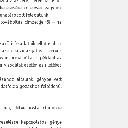
gatási szerv, illetve hatósági
egkeresésére kötelesek vagyunk
eghatározott feladatunk.
ovábbítás címzettjeiről – ha
aköri feladataik ellátásához
t azon közigazgatási szervek
os információkat – például az
 vizsgálat esetén az illetékes
sához általunk igénybe vett
datfeldolgozáshoz feltétlenül
lben, illetve postai címünkre
ezeléssel kapcsolatos igénye