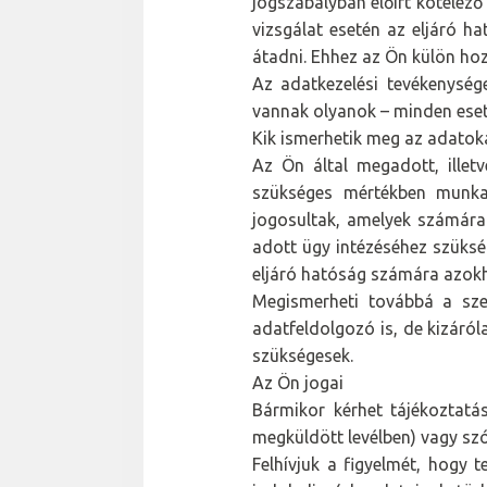
jogszabályban előírt kötelező
vizsgálat esetén az eljáró ha
átadni. Ehhez az Ön külön ho
Az adatkezelési tevékenység
vannak olyanok – minden eset
Kik ismerhetik meg az adatok
Az Ön által megadott, illet
szükséges mértékben munkatá
jogosultak, amelyek számára 
adott ügy intézéséhez szükség
eljáró hatóság számára azokh
Megismerheti továbbá a szem
adatfeldolgozó is, de kizáró
szükségesek.
Az Ön jogai
Bármikor kérhet tájékoztatás
megküldött levélben) vagy szó
Felhívjuk a figyelmét, hogy