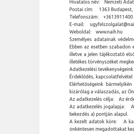
Hivatalos név: Nemzeti Adat
Postai cím: 1363 Budapest, P
Telefonszám: +3613911400
E-mail: ugyfelszolgalat@nai
Weboldal: www.naih.hu
Személyes adatainak védelme
Ebben az esetben szabadon el
illetve a jelen tájékoztató el
illetékes törvényszéket megke
Adatkezelési tevékenységeink
Érdeklődés, kapcsolatfelvétel
Elérhetőségeink bármelyikén
kizárólag a válaszadás, az Ön
Az adatkezelés célja: Az érde
Az adatkezelés jogalapja: A 
bekezdés a) pontján alapul.
A kezelt adatok köre: A kapc
önkéntesen megadottakat kez