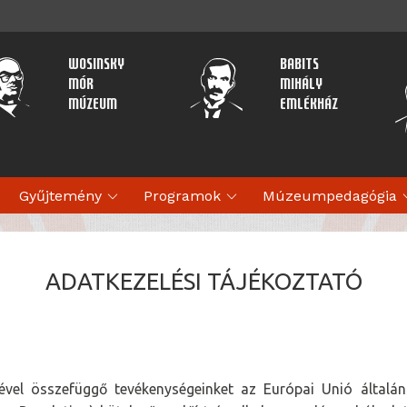
Wosinsky
Babits
Mór
Mihály
Múzeum
Emlékház
expand_more
expand_more
expan
Gyűjtemény
Programok
Múzeumpedagógia
ADATKEZELÉSI TÁJÉKOZTATÓ
vel összefüggő tevékenységeinket az Európai Unió általán