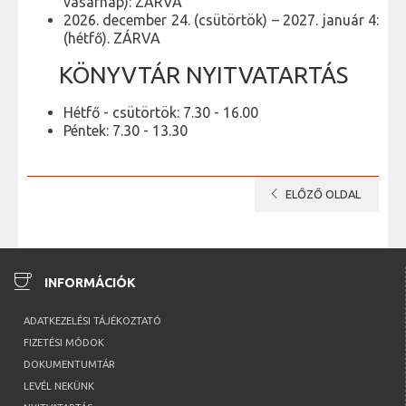
vasárnap): ZÁRVA
2026. december 24. (csütörtök) – 2027. január 4:
(hétfő). ZÁRVA
KÖNYVTÁR NYITVATARTÁS
Hétfő - csütörtök: 7.30 - 16.00
Péntek: 7.30 - 13.30
chevron_left
ELŐZŐ OLDAL
coffee
INFORMÁCIÓK
ADATKEZELÉSI TÁJÉKOZTATÓ
FIZETÉSI MÓDOK
DOKUMENTUMTÁR
LEVÉL NEKÜNK