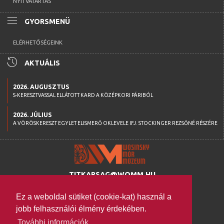
NYITVATARTÁS
menu
GYORSMENÜ
ELÉRHETŐSÉGEINK
history
AKTUÁLIS
2026. AUGUSZTUS
S-KERESZTVASSAL ELLÁTOTT KARD A KÖZÉPKORI PÁRIBÓL
2026. JÚLIUS
A VÖRÖSKERESZT EGYLET ELISMERŐ OKLEVELE IFJ. STOCKINGER REZSŐNÉ RÉSZÉRE
TITKARSAG@WOMM.HU
+36 74 316 222
Ez a weboldal sütiket (cookie-kat) használ a
H-7100 SZEKSZÁRD,
jobb felhasználói élmény érdekében.
SZENT ISTVÁN TÉR 26.
További információk