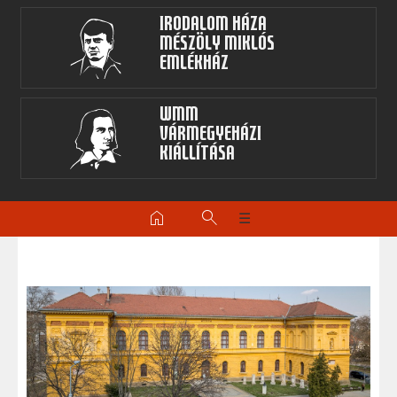
Irodalom Háza
Mészöly Miklós
Emlékház
WMM
Vármegyeházi
kiállítása
home
search
☰