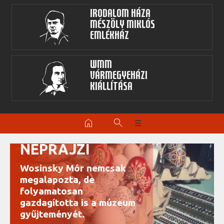
Irodalom Háza
Mészöly Miklós
Emlékház
WMM
Vármegyeházi
kiállítása
home
search
☰
NÉPRAJZI
Wosinsky Mór nemcsak
megalapozta, de
folyamatosan
gazdagította is a múzeum
gyűjteményét.