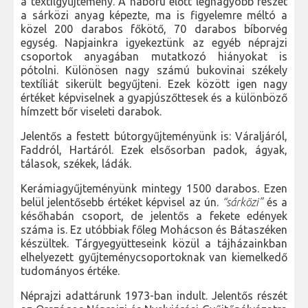
a textilgyűjtemény. A háború előtt legnagyobb részét
a sárközi anyag képezte, ma is figyelemre méltó a
közel 200 darabos főkötő, 70 darabos bíborvég
egység. Napjainkra igyekeztünk az egyéb néprajzi
csoportok anyagában mutatkozó hiányokat is
pótolni. Különösen nagy számú bukovinai székely
textíliát sikerült begyűjteni. Ezek között igen nagy
értéket képviselnek a gyapjúszőttesek és a különböző
hímzett bőr viseleti darabok.
Jelentős a festett bútorgyűjteményünk is: Váraljáról,
Faddról, Hartáról. Ezek elsősorban padok, ágyak,
tálasok, székek, ládák.
Kerámiagyűjteményünk mintegy 1500 darabos. Ezen
belül jelentősebb értéket képvisel az ún.
“sárközi”
és a
későhabán csoport, de jelentős a fekete edények
száma is. Ez utóbbiak főleg Mohácson és Bátaszéken
készültek. Tárgyegyütteseink közül a tájházainkban
elhelyezett gyűjteménycsoportoknak van kiemelkedő
tudományos értéke.
Néprajzi adattárunk 1973-ban indult. Jelentős részét