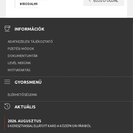
chevron_left
ELŐZŐ OLDAL
#IRODALMI
coffee
INFORMÁCIÓK
ADATKEZELÉSI TÁJÉKOZTATÓ
FIZETÉSI MÓDOK
DOKUMENTUMTÁR
LEVÉL NEKÜNK
NYITVATARTÁS
menu
GYORSMENÜ
ELÉRHETŐSÉGEINK
history
AKTUÁLIS
2026. AUGUSZTUS
S-KERESZTVASSAL ELLÁTOTT KARD A KÖZÉPKORI PÁRIBÓL