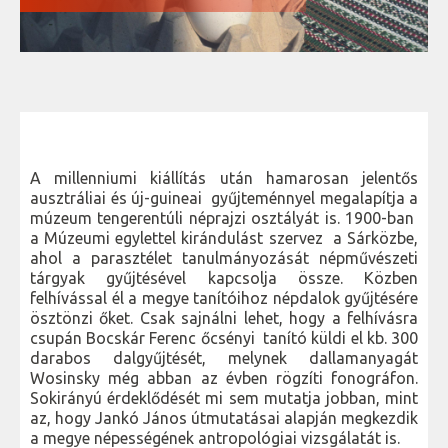
A millenniumi kiállítás után hamarosan jelentős
ausztráliai és új-guineai gyűjteménnyel megalapítja a
múzeum tengerentúli néprajzi osztályát is. 1900-ban
a Múzeumi egylettel kirándulást szervez a Sárközbe,
ahol a parasztélet tanulmányozását népművészeti
tárgyak gyűjtésével kapcsolja össze. Közben
felhívással él a megye tanítóihoz népdalok gyűjtésére
ösztönzi őket. Csak sajnálni lehet, hogy a felhívásra
csupán Bocskár Ferenc őcsényi tanító küldi el kb. 300
darabos dalgyűjtését, melynek dallamanyagát
Wosinsky még abban az évben rögzíti fonográfon.
Sokirányú érdeklődését mi sem mutatja jobban, mint
az, hogy Jankó János útmutatásai alapján megkezdik
a megye népességének antropológiai vizsgálatát is.