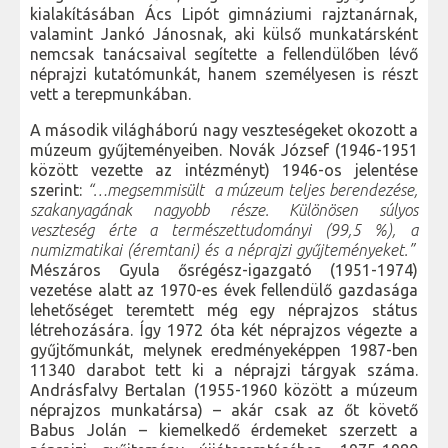
kialakításában Ács Lipót gimnáziumi rajztanárnak,
valamint Jankó Jánosnak, aki külső munkatársként
nemcsak tanácsaival segítette a fellendülőben lévő
néprajzi kutatómunkát, hanem személyesen is részt
vett a terepmunkában.
A második világháború nagy veszteségeket okozott a
múzeum gyűjteményeiben. Novák József (1946-1951
között vezette az intézményt) 1946-os jelentése
szerint:
“…megsemmisült a múzeum teljes berendezése,
szakanyagának nagyobb része. Különösen súlyos
veszteség érte a természettudományi (99,5 %), a
numizmatikai (éremtani) és a néprajzi gyűjteményeket.”
Mészáros Gyula ősrégész-igazgató (1951-1974)
vezetése alatt az 1970-es évek fellendülő gazdasága
lehetőséget teremtett még egy néprajzos státus
létrehozására. Így 1972 óta két néprajzos végezte a
gyűjtőmunkát, melynek eredményeképpen 1987-ben
11340 darabot tett ki a néprajzi tárgyak száma.
Andrásfalvy Bertalan (1955-1960 között a múzeum
néprajzos munkatársa) – akár csak az őt követő
Babus Jolán – kiemelkedő érdemeket szerzett a