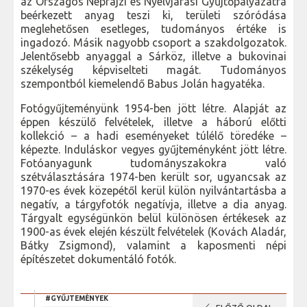
az Országos Néprajzi és Nyelvjárási Gyűjtőpályázatra
beérkezett anyag teszi ki, területi szóródása
meglehetősen esetleges, tudományos értéke is
ingadozó. Másik nagyobb csoport a szakdolgozatok.
Jelentősebb anyaggal a Sárköz, illetve a bukovinai
székelység képviselteti magát. Tudományos
szempontból kiemelendő Babus Jolán hagyatéka.
Fotógyűjteményünk 1954-ben jött létre. Alapját az
éppen készülő felvételek, illetve a háború előtti
kollekció – a hadi eseményeket túlélő töredéke –
képezte. Induláskor vegyes gyűjteményként jött létre.
Fotóanyagunk tudományszakokra való
szétválasztására 1974-ben került sor, ugyancsak az
1970-es évek közepétől kerül külön nyilvántartásba a
negatív, a tárgyfotók negatívja, illetve a dia anyag.
Tárgyalt egységünkön belül különösen értékesek az
1900-as évek elején készült felvételek (Kovách Aladár,
Bátky Zsigmond), valamint a kaposmenti népi
építészetet dokumentáló fotók.
#GYŰJTEMÉNYEK