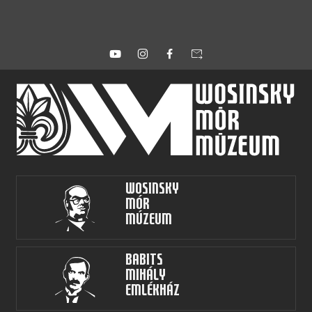
forward_to_inbox
Wosinsky
Mór
Múzeum
Babits
Mihály
Emlékház