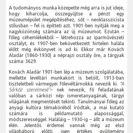
A tudományos munka közepette még arra is jut ideje,
hogy kiharcolja, összegyűjtse a pénzt egy
múzeumépület megépítéséhez, sőt – neoklasszicista
stílusban – fel is építteti azt. 1901-ben nyitják meg a
nagyközönség számára az új múzeumot. Ezután –
főleg céhemlékekből – létrehozza az iparművészeti
osztályt, és 1907-ben bekövetkezett hirtelen halála
előtt még évkönyvet is ad ki. Ekkor már Kovách
Aladár (1860-1930) a néprajzi osztály őre, a tárgyak
száma: 3629.
Kovách Aladár 1901-ben lép a múzeum szolgálatába,
mellette levéltári munkakört is betölt, 1913-ban
tiszteletbeli vármegyei főlevéltárnokká nevezik ki.
“A
Sárköz szerelmesé”
– nek nevezik, fő feladatának
valóban a sárközi nép ismeretanyagának, tárgyi
világának megmentését tekinti. Tanulmányai főleg az
anyagi kultúra témaköréből íródtak, a mai kutató
számára is példamutató alapossággal,
módszerességgel. Haláláig – 1930-ig – állt a múzeum
élén. Jelentős érdemei vannak még az első
világháború előtti, igen értékes gyűjtemény