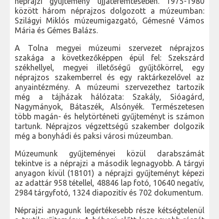
néprajzi gyűjtemény újjáteremtésében. 1975-1980
között három néprajzos dolgozott a múzeumban:
Szilágyi Miklós múzeumigazgató, Gémesné Vámos
Mária és Gémes Balázs.
A Tolna megyei múzeumi szervezet néprajzos
szakága a következőképpen épül fel: Szekszárd
székhellyel, megyei illetőségű gyűjtőkörrel, egy
néprajzos szakemberrel és egy raktárkezelővel az
anyaintézmény. A múzeumi szervezethez tartozik
még a tájházak hálózata: Szakály, Sióagárd,
Nagymányok, Bátaszék, Alsónyék. Természetesen
több magán- és helytörténeti gyűjteményt is számon
tartunk. Néprajzos végzettségű szakember dolgozik
még a bonyhádi és paksi városi múzeumban.
Múzeumunk gyűjteményei közül darabszámát
tekintve is a néprajzi a második legnagyobb. A tárgyi
anyagon kívül (18101) a néprajzi gyűjteményt képezi
az adattár 958 tétellel, 48846 lap fotó, 10640 negatív,
2984 tárgyfotó, 1324 diapozitív és 702 dokumentum.
Néprajzi anyagunk legértékesebb része kétségtelenül