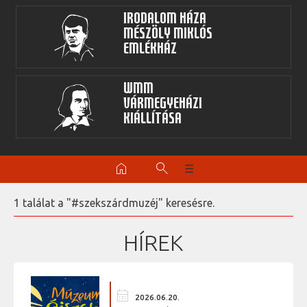
Irodalom Háza
Mészöly Miklós
Emlékház
WMM
Vármegyeházi
kiállítása
home
search
☰
1 találat a "#szekszárdmuzéj" keresésre.
HÍREK
calendar_month
2026.06.20.