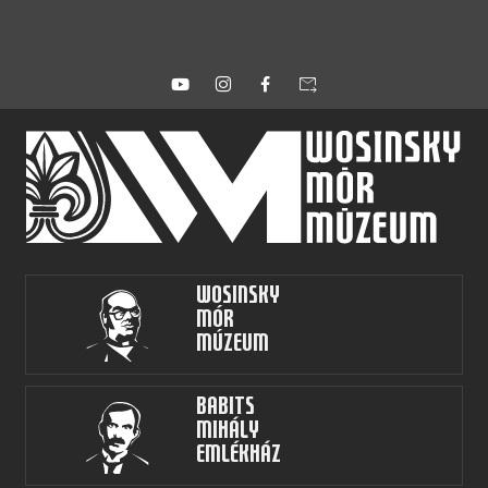
forward_to_inbox
Wosinsky
Mór
Múzeum
Babits
Mihály
Emlékház