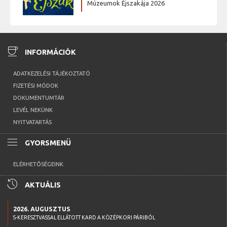
Múzeumok Éjszakája 2026
coffee
INFORMÁCIÓK
ADATKEZELÉSI TÁJÉKOZTATÓ
FIZETÉSI MÓDOK
DOKUMENTUMTÁR
LEVÉL NEKÜNK
NYITVATARTÁS
menu
GYORSMENÜ
ELÉRHETŐSÉGEINK
history
AKTUÁLIS
2026. AUGUSZTUS
S-KERESZTVASSAL ELLÁTOTT KARD A KÖZÉPKORI PÁRIBÓL