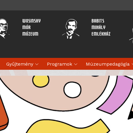
Wosinsky
Babits
Mór
Mihály
Múzeum
Emlékház
expand_more
expand_more
expan
Gyűjtemény
Programok
Múzeumpedagógia