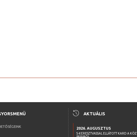
history
GYORSMENÜ
AKTUÁLIS
HETŐSÉGEINK
2026. AUGUSZTUS
S-KERESZTVASSAL ELLÁTOTT KARD A KÖ
PÁRIBÓL