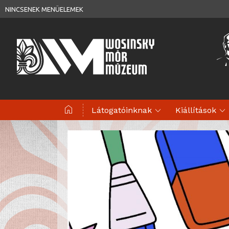
NINCSENEK MENÜELEMEK
home
expand_more
expand_more
Látogatóinknak
Kiállítások