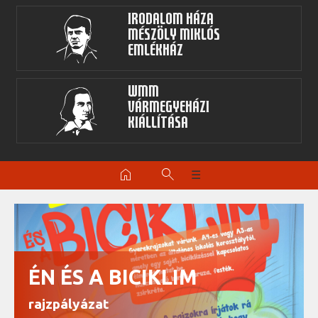
Irodalom Háza
Mészöly Miklós
Emlékház
WMM
Vármegyeházi
kiállítása
home
search
☰
ÉN ÉS A BICIKLIM
rajzpályázat