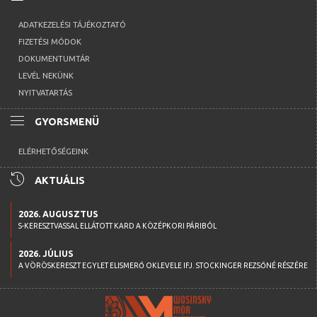
ADATKEZELÉSI TÁJÉKOZTATÓ
FIZETÉSI MÓDOK
DOKUMENTUMTÁR
LEVÉL NEKÜNK
NYITVATARTÁS
menu
GYORSMENÜ
ELÉRHETŐSÉGEINK
history
AKTUÁLIS
2026. AUGUSZTUS
S-KERESZTVASSAL ELLÁTOTT KARD A KÖZÉPKORI PÁRIBÓL
2026. JÚLIUS
A VÖRÖSKERESZT EGYLET ELISMERŐ OKLEVELE IFJ. STOCKINGER REZSŐNÉ RÉSZÉRE