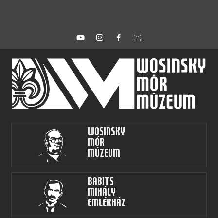
forward_to_inbox
Wosinsky
Mór
Múzeum
Babits
Mihály
Emlékház