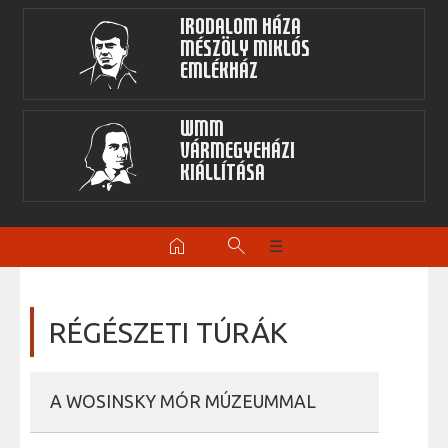
Irodalom Háza
Mészöly Miklós
Emlékház
WMM
Vármegyeházi
kiállítása
home
search
☰
RÉGÉSZETI TÚRÁK
A WOSINSKY MÓR MÚZEUMMAL