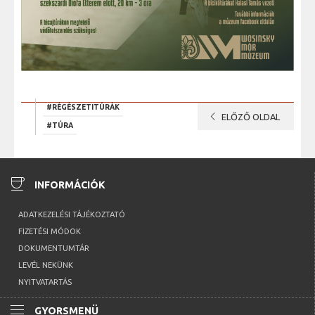
#RÉGÉSZETITÚRÁK
chevron_left
ELŐZŐ OLDAL
#TÚRA
coffee
INFORMÁCIÓK
ADATKEZELÉSI TÁJÉKOZTATÓ
FIZETÉSI MÓDOK
DOKUMENTUMTÁR
LEVÉL NEKÜNK
NYITVATARTÁS
menu
GYORSMENÜ