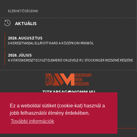
ELÉRHETŐSÉGEINK
history
AKTUÁLIS
2026. AUGUSZTUS
S-KERESZTVASSAL ELLÁTOTT KARD A KÖZÉPKORI PÁRIBÓL
2026. JÚLIUS
A VÖRÖSKERESZT EGYLET ELISMERŐ OKLEVELE IFJ. STOCKINGER REZSŐNÉ RÉSZÉRE
TITKARSAG@WOMM.HU
+36 74 316 222
Ez a weboldal sütiket (cookie-kat) használ a
H-7100 SZEKSZÁRD,
jobb felhasználói élmény érdekében.
SZENT ISTVÁN TÉR 26.
További információk
WWW.WOMM.HU