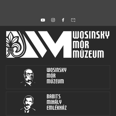
forward_to_inbox
Wosinsky
Mór
Múzeum
Babits
Mihály
Emlékház