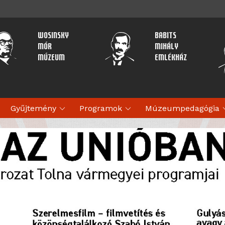
Wosinsky
Babits
Mór
Mihály
Múzeum
Emlékház
expand_more
expand_more
expan
Gyűjtemény
Programok
Múzeumpedagógia