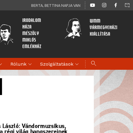
forward_to_inbox
BERTA, BETTINA NAPJA VAN
Irodalom
WMM
Háza
Vármegyeházi
Mészöly
kiállítása
Miklós
Emlékház
search
d_more
expand_more
expand_more
Rólunk
Szolgáltatások