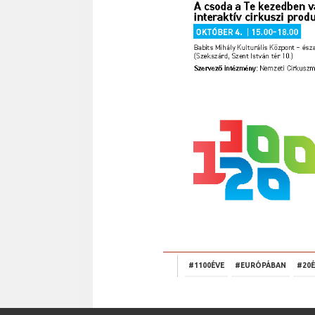
#1100ÉVE
#EURÓPÁBAN
#20É