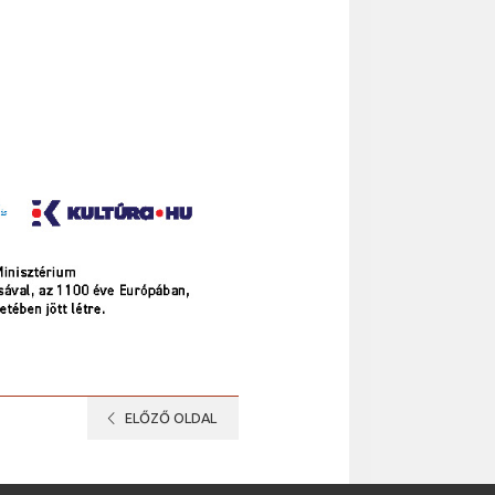
chevron_left
ELŐZŐ OLDAL