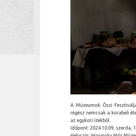
A Múzeumok Őszi Fesztiválja
régész nemcsak a korabeli ét
az egykori ízekből.
Időpont: 2024.10.09, szerda, 
Helyszín: Wosinsky Mór Múzeum