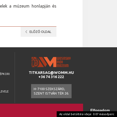
ételek a múzeum honlapján és
chevron_left
ELŐZŐ OLDAL
TITKARSAG@WOMM.HU
ZÉPKORI
+36 74 316 222
H-7100 SZEKSZÁRD,
LEVELE
SZENT ISTVÁN TÉR 26.
A
Elfogadom
Az oldal betöltési ideje: 0.07 másodperc