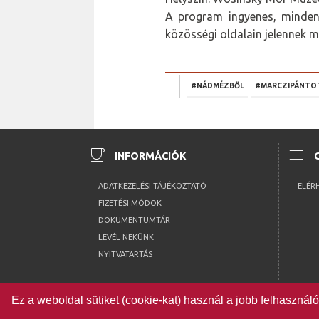
A program ingyenes, minden 
közösségi oldalain jelennek 
#NÁDMÉZBŐL
#MARCZIPÁNTO
coffee
menu
INFORMÁCIÓK
ADATKEZELÉSI TÁJÉKOZTATÓ
ELÉR
FIZETÉSI MÓDOK
DOKUMENTUMTÁR
LEVÉL NEKÜNK
NYITVATARTÁS
Ez a weboldal sütiket (cookie-kat) használ a jobb felhaszná