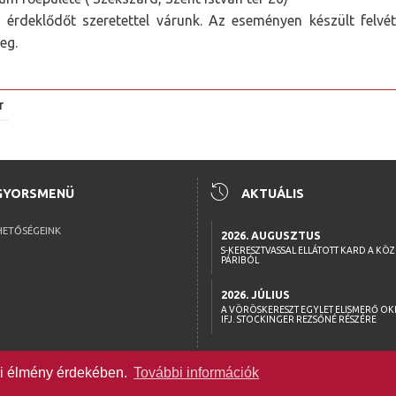
érdeklődőt szeretettel várunk. Az eseményen készült felv
meg.
T
history
GYORSMENÜ
AKTUÁLIS
HETŐSÉGEINK
2026. AUGUSZTUS
S-KERESZTVASSAL ELLÁTOTT KARD A KÖ
PÁRIBÓL
2026. JÚLIUS
A VÖRÖSKERESZT EGYLET ELISMERŐ OK
IFJ. STOCKINGER REZSŐNÉ RÉSZÉRE
lói élmény érdekében.
További információk
WWW.WOMM.HU
•
2026 © COPYRIGHT
•
MINDEN JOG FENNTARTV