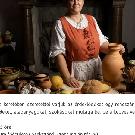
 keretében szeretettel várjuk az érdeklődőket egy reneszáns
eleket, alapanyagokat, szokásokat mutatja be, de a kedves v
15 óra
 főépülete ( Szekszárd, Szent István tér 26)