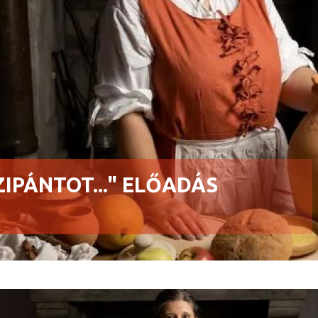
PÁNTOT..." ELŐADÁS