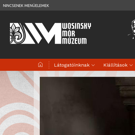
NINCSENEK MENÜELEMEK
home
expand_more
expand_more
Látogatóinknak
Kiállítások