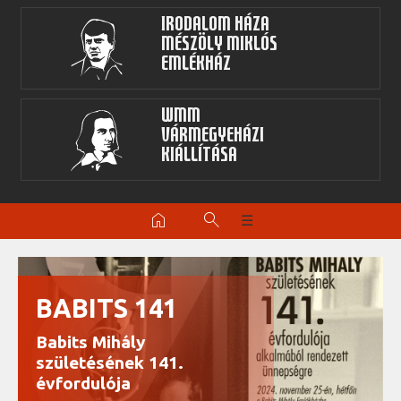
Irodalom Háza
Mészöly Miklós
Emlékház
WMM
Vármegyeházi
kiállítása
home
search
☰
BABITS 141
Babits Mihály
születésének 141.
évfordulója