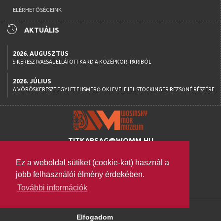
ELÉRHETŐSÉGEINK
history
AKTUÁLIS
2026. AUGUSZTUS
S-KERESZTVASSAL ELLÁTOTT KARD A KÖZÉPKORI PÁRIBÓL
2026. JÚLIUS
A VÖRÖSKERESZT EGYLET ELISMERŐ OKLEVELE IFJ. STOCKINGER REZSŐNÉ RÉSZÉRE
TITKARSAG@WOMM.HU
+36 74 316 222
Ez a weboldal sütiket (cookie-kat) használ a
H-7100 SZEKSZÁRD,
jobb felhasználói élmény érdekében.
SZENT ISTVÁN TÉR 26.
További információk
WWW.WOMM.HU
2026 © COPYRIGHT
Elfogadom