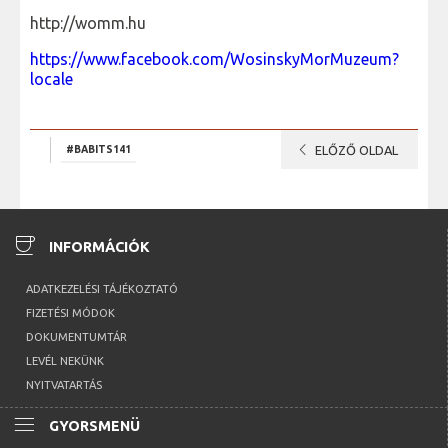
http://womm.hu
https://www.facebook.com/WosinskyMorMuzeum?
locale
chevron_left
#BABITS141
ELŐZŐ OLDAL
coffee
INFORMÁCIÓK
ADATKEZELÉSI TÁJÉKOZTATÓ
FIZETÉSI MÓDOK
DOKUMENTUMTÁR
LEVÉL NEKÜNK
NYITVATARTÁS
menu
GYORSMENÜ