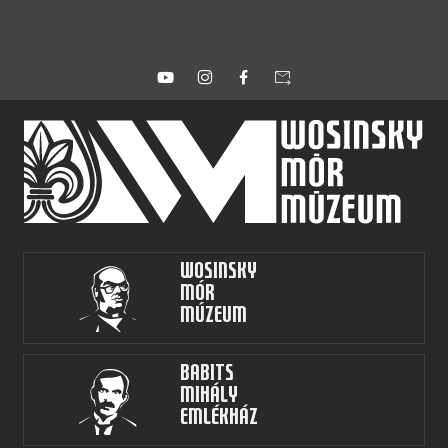
forward_to_inbox
Wosinsky
Mór
Múzeum
Babits
Mihály
Emlékház