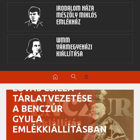
Irodalom Háza
Mészöly Miklós
Emlékház
WMM
Vármegyeházi
kiállítása
home
search
☰
LOVAS CSILLA
TÁRLATVEZETÉSE
A BENCZÚR
GYULA
EMLÉKKIÁLLÍTÁSBAN