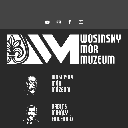
forward_to_inbox
Wosinsky
Mór
Múzeum
Babits
Mihály
Emlékház