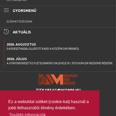
NYITVATARTÁS
menu
GYORSMENÜ
ELÉRHETŐSÉGEINK
history
AKTUÁLIS
2026. AUGUSZTUS
S-KERESZTVASSAL ELLÁTOTT KARD A KÖZÉPKORI PÁRIBÓL
2026. JÚLIUS
A VÖRÖSKERESZT EGYLET ELISMERŐ OKLEVELE IFJ. STOCKINGER REZSŐNÉ RÉSZÉRE
TITKARSAG@WOMM.HU
+36 74 316 222
Ez a weboldal sütiket (cookie-kat) használ a
H-7100 SZEKSZÁRD,
jobb felhasználói élmény érdekében.
SZENT ISTVÁN TÉR 26.
További információk