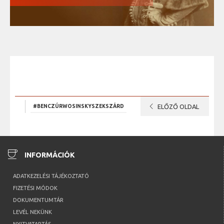
chevron_left
#BENCZÚRWOSINSKYSZEKSZÁRD
ELŐZŐ OLDAL
coffee
INFORMÁCIÓK
ADATKEZELÉSI TÁJÉKOZTATÓ
FIZETÉSI MÓDOK
DOKUMENTUMTÁR
LEVÉL NEKÜNK