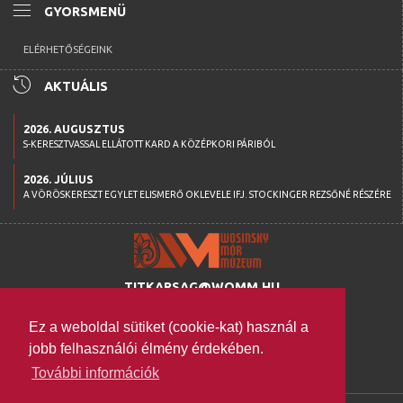
menu
GYORSMENÜ
ELÉRHETŐSÉGEINK
history
AKTUÁLIS
2026. AUGUSZTUS
S-KERESZTVASSAL ELLÁTOTT KARD A KÖZÉPKORI PÁRIBÓL
2026. JÚLIUS
A VÖRÖSKERESZT EGYLET ELISMERŐ OKLEVELE IFJ. STOCKINGER REZSŐNÉ RÉSZÉRE
TITKARSAG@WOMM.HU
+36 74 316 222
Ez a weboldal sütiket (cookie-kat) használ a
H-7100 SZEKSZÁRD,
jobb felhasználói élmény érdekében.
SZENT ISTVÁN TÉR 26.
További információk