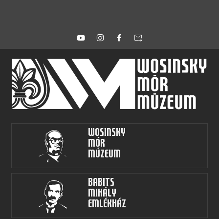
forward_to_inbox
Wosinsky
Mór
Múzeum
Babits
Mihály
Emlékház