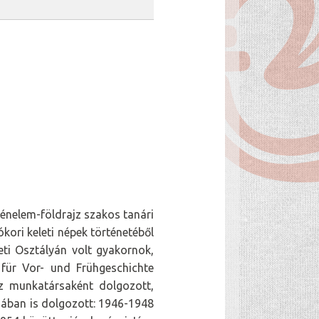
nelem-földrajz szakos tanári
kori keleti népek történetéből
ti Osztályán volt gyakornok,
für Vor- und Frühgeschichte
z munkatársaként dolgozott,
mában is dolgozott: 1946-1948