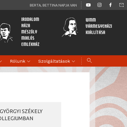
forward_to_inbox
BERTA, BETTINA NAPJA VAN
Irodalom
WMM
Háza
Vármegyeházi
Mészöly
kiállítása
Miklós
Emlékház
search
d_more
expand_more
expand_more
Rólunk
Szolgáltatások
TGYÖRGYI SZÉKELY
COLLEGIUMBAN