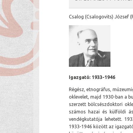
Csalog (Csalogovits) József 
Igazgató: 1933-1946
Régész, etnográfus, múzeumi
oklevelet, majd 1930-ban a bu
szerzett bölcsészdoktori ok
számos hazai és külföldi á
vendégkutatója lehetett. 19
1933-1946 között az igazgató