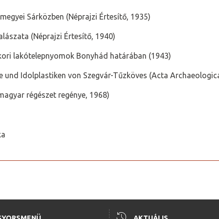
amegyei Sárközben (Néprajzi Értesítő, 1935)
lászata (Néprajzi Értesítő, 1940)
őkori lakótelepnyomok Bonyhád határában (1943)
 und Idolplastiken von Szegvár-Tűzköves (Acta Archaeologic
 magyar régészet regénye, 1968)
ka
history
GYORSMENÜ
AKTUÁLIS