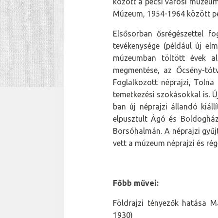
között a pécsi városi múzeum
Múzeum, 1954-1964 között ped
Elsősorban ősrégészettel fo
tevékenysége (például új el
múzeumban töltött évek ala
megmentése, az Őcsény-tótvö
Foglalkozott néprajzi, Tolna 
temetkezési szokásokkal is. Új
ban új néprajzi állandó kiá
elpusztult Ágó és Boldogház
Borsóhalmán. A néprajzi gyűj
vett a múzeum néprajzi és rég
Főbb művei:
Földrajzi tényezők hatása Ma
1930)