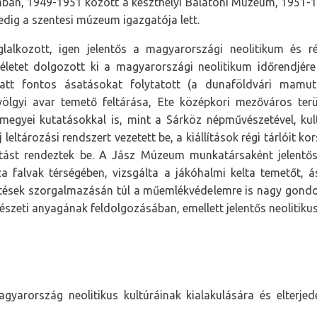
ban, 1949-1951 között a keszthelyi Balatoni Múzeum, 1951-1
ig a szentesi múzeum igazgatója lett.
glalkozott, igen jelentős a magyarországi neolitikum és r
méletet dolgozott ki a magyarországi neolitikum időrendjére
tt fontos ásatásokat folytatott (a dunaföldvári mamut
lgyi avar temető feltárása, Ete középkori mezőváros terül
megyei kutatásokkal is, mint a Sárköz népművészetével, kultú
 leltározási rendszert vezetett be, a kiállítások régi tárlóit ko
llítást rendeztek be. A Jász Múzeum munkatársaként jelentős
a falvak térségében, vizsgálta a jákóhalmi kelta temetőt, á
tések szorgalmazásán túl a műemlékvédelemre is nagy gondot 
észeti anyagának feldolgozásában, emellett jelentős neolitikus 
gyarország neolitikus kultúráinak kialakulására és elterjedé