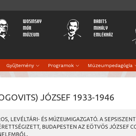
Wosinsky
Babits
Mór
Mihály
Múzeum
Emlékház
expand_more
expand_more
expan
Gyűjtemény
Programok
Múzeumpedagógia
OGOVITS) JÓZSEF 1933-1946
OS, LEVÉLTÁRI- ÉS MÚZEUMIGAZGATÓ. A SEPSISZEN
ÉRETTSÉGIZETT, BUDAPESTEN AZ EÖTVÖS JÓZSEF 
NELEMBŐL.