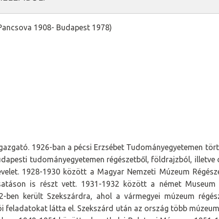
(Pancsova 1908- Budapest 1978)
gazgató. 1926-ban a pécsi Erzsébet Tudományegyetemen törté
dapesti tudományegyetemen régészetből, földrajzból, illetve ó
levelet. 1928-1930 között a Magyar Nemzeti Múzeum Régésze
satáson is részt vett. 1931-1932 között a német Museum 
32-ben került Szekszárdra, ahol a vármegyei múzeum régés
i feladatokat látta el. Szekszárd után az ország több múzeu