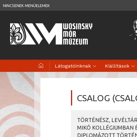
NINCSENEK MENÜELEMEK
home
expand_more
expand_more
Látogatóinknak
Kiállítások
CSALOG (CSAL
TÖRTÉNÉSZ, LEVÉLTÁR
MIKÓ KOLLÉGIUMBAN 
DIPLOMÁZOTT TÖRTÉ