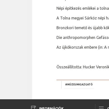
Népi építkezés emlékei a toln
A Tolna megyei Sárköz népi ha
Bronzkori temető és újabb k
Die anthropomorphen Gefässe
Az újkőkorszak embere (in: A
Összeállította: Hucker Veroni
#MÚZEUMIGAZGATÓ
coffee
menu
INFORMÁCIÓK