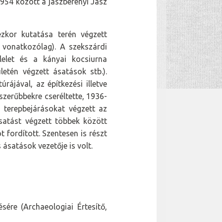
954 között a jászberényi Jász
ézkor kutatása terén végzett
 vonatkozólag). A szekszárdi
lelet és a kányai kocsiurna
etén végzett ásatások stb.).
rájával, az építkezési illetve
rszerűbbekre cseréltette, 1936-
 terepbejárásokat végzett az
satást végzett többek között
fordított. Szentesen is részt
ásatások vezetője is volt.
sére (Archaeologiai Értesítő,