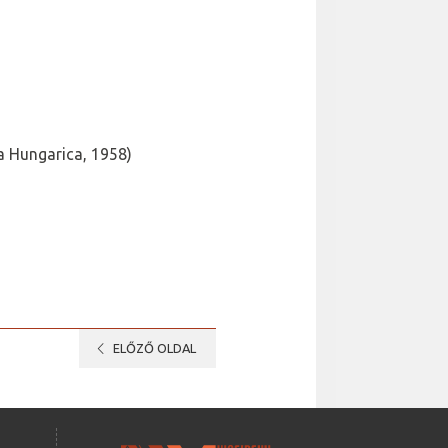
a Hungarica, 1958)
chevron_left
ELŐZŐ OLDAL