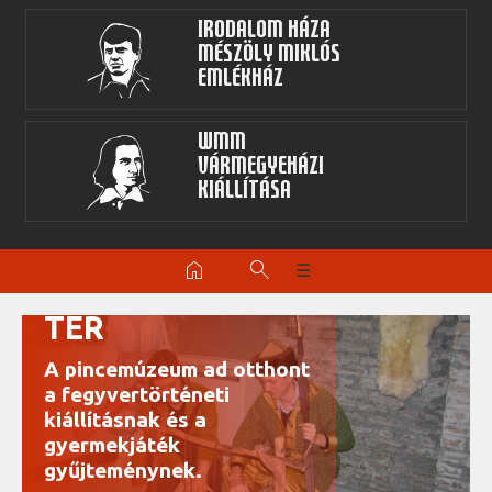
Irodalom Háza
Mészöly Miklós
Emlékház
WMM
Vármegyeházi
kiállítása
PINCEMÚZEUM –
home
search
☰
GYERMEKFOGLALKOZTATÓ
TÉR
A pincemúzeum ad otthont
a fegyvertörténeti
kiállításnak és a
gyermekjáték
gyűjteménynek.