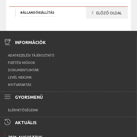
chevron_left
#ÁLLANDÓKIÁLLÍTÁS
ELŐZŐ OLDAL
coffee
INFORMÁCIÓK
ADATKEZELÉSI TÁJÉKOZTATÓ
FIZETÉSI MÓDOK
DOKUMENTUMTÁR
LEVÉL NEKÜNK
NYITVATARTÁS
menu
GYORSMENÜ
ELÉRHETŐSÉGEINK
history
AKTUÁLIS