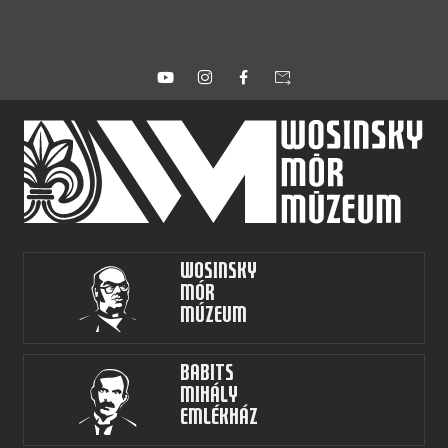
forward_to_inbox
Wosinsky
Mór
Múzeum
Babits
Mihály
Emlékház