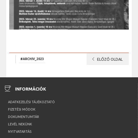
chevron_left
#ARCHIV_2023
ELŐZŐ OLDAL
coffee
INFORMÁCIÓK
ADATKEZELÉSI TÁJÉKOZTATÓ
FIZETÉSI MÓDOK
DOKUMENTUMTÁR
LEVÉL NEKÜNK
NYITVATARTÁS