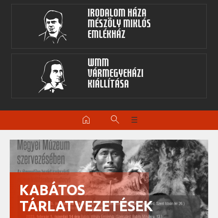
Irodalom Háza
Mészöly Miklós
Emlékház
WMM
Vármegyeházi
kiállítása
home
search
☰
KABÁTOS
TÁRLATVEZETÉSEK