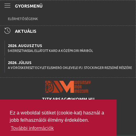
menu
GYORSMENÜ
ELÉRHETŐSÉGEINK
history
AKTUÁLIS
2026. AUGUSZTUS
S-KERESZTVASSAL ELLÁTOTT KARD A KÖZÉPKORI PÁRIBÓL
2026. JÚLIUS
A VÖRÖSKERESZT EGYLET ELISMERŐ OKLEVELE IFJ. STOCKINGER REZSŐNÉ RÉSZÉRE
TITKARSAG@WOMM.HU
+36 74 316 222
Ez a weboldal sütiket (cookie-kat) használ a
H-7100 SZEKSZÁRD,
jobb felhasználói élmény érdekében.
SZENT ISTVÁN TÉR 26.
További információk