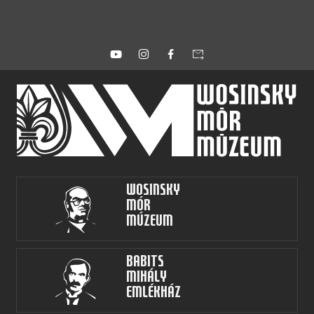
forward_to_inbox
Wosinsky
Mór
Múzeum
Babits
Mihály
Emlékház