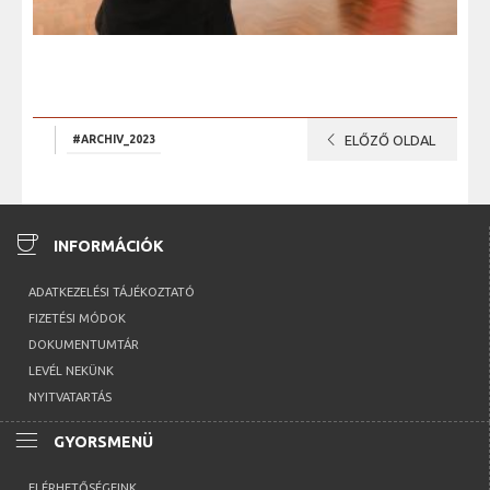
chevron_left
#ARCHIV_2023
ELŐZŐ OLDAL
coffee
INFORMÁCIÓK
ADATKEZELÉSI TÁJÉKOZTATÓ
FIZETÉSI MÓDOK
DOKUMENTUMTÁR
LEVÉL NEKÜNK
NYITVATARTÁS
menu
GYORSMENÜ
ELÉRHETŐSÉGEINK