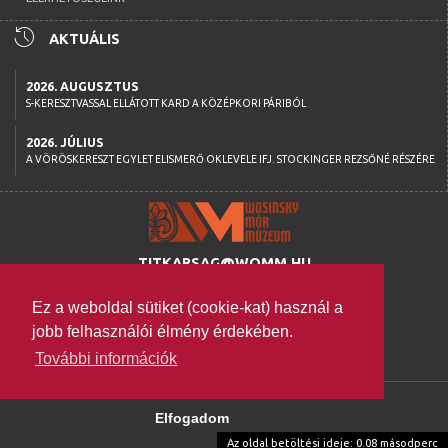
history
AKTUÁLIS
2026. AUGUSZTUS
S-KERESZTVASSAL ELLÁTOTT KARD A KÖZÉPKORI PÁRIBÓL
2026. JÚLIUS
A VÖRÖSKERESZT EGYLET ELISMERŐ OKLEVELE IFJ. STOCKINGER REZSŐNÉ RÉSZÉRE
TITKARSAG@WOMM.HU
+36 74 316 222
Ez a weboldal sütiket (cookie-kat) használ a
H-7100 SZEKSZÁRD,
jobb felhasználói élmény érdekében.
SZENT ISTVÁN TÉR 26.
További információk
WWW.WOMM.HU
2026 © COPYRIGHT
Elfogadom
MINDEN JOG FENNTARTVA
Az oldal betöltési ideje: 0.08 másodperc