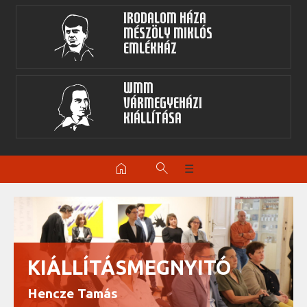
Irodalom Háza
Mészöly Miklós
Emlékház
WMM
Vármegyeházi
kiállítása
home
search
☰
KIÁLLÍTÁSMEGNYITÓ
Hencze Tamás