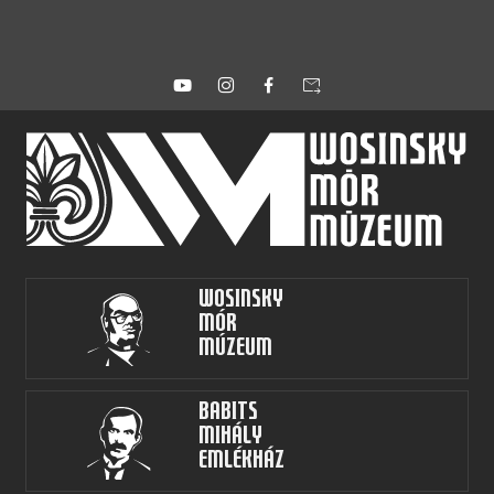
forward_to_inbox
Wosinsky
Mór
Múzeum
Babits
Mihály
Emlékház