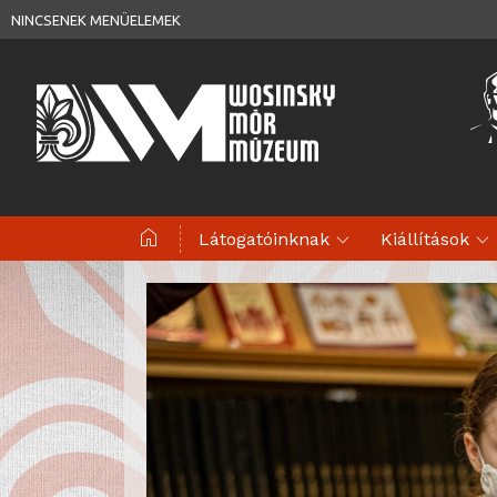
NINCSENEK MENÜELEMEK
home
expand_more
expand_more
Látogatóinknak
Kiállítások