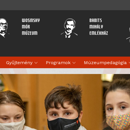
Wosinsky
Babits
Mór
Mihály
Múzeum
Emlékház
expand_more
expand_more
expan
Gyűjtemény
Programok
Múzeumpedagógia