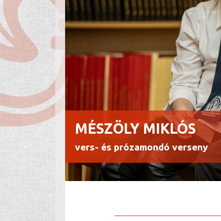
MÉSZÖLY MIKLÓS
vers- és prózamondó verseny