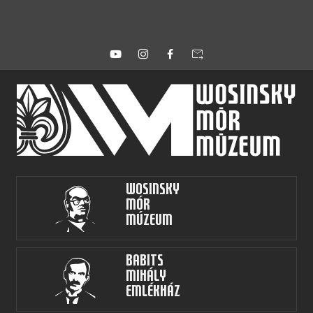
forward_to_inbox
Wosinsky
Mór
Múzeum
Babits
Mihály
Emlékház