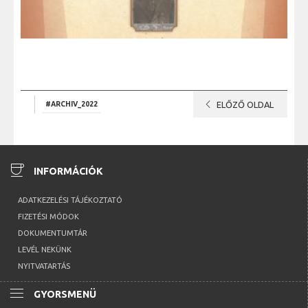
chevron_left
#ARCHIV_2022
ELŐZŐ OLDAL
coffee
INFORMÁCIÓK
ADATKEZELÉSI TÁJÉKOZTATÓ
FIZETÉSI MÓDOK
DOKUMENTUMTÁR
LEVÉL NEKÜNK
NYITVATARTÁS
menu
GYORSMENÜ