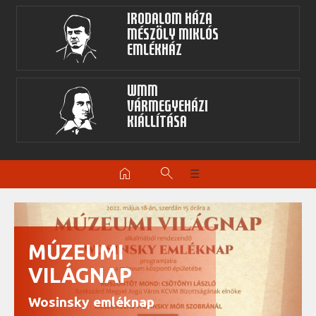
Irodalom Háza
Mészöly Miklós
Emlékház
WMM
Vármegyeházi
kiállítása
home
search
☰
MÚZEUMI
VILÁGNAP
Wosinsky emléknap