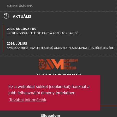
ELÉRHETŐSÉGEINK
history
AKTUÁLIS
2026. AUGUSZTUS
S-KERESZTVASSAL ELLÁTOTT KARD A KÖZÉPKORI PÁRIBÓL
2026. JÚLIUS
A VÖRÖSKERESZT EGYLET ELISMERŐ OKLEVELE IFJ. STOCKINGER REZSŐNÉ RÉSZÉRE
TITKARSAG@WOMM.HU
+36 74 316 222
Ez a weboldal sütiket (cookie-kat) használ a
H-7100 SZEKSZÁRD,
jobb felhasználói élmény érdekében.
SZENT ISTVÁN TÉR 26.
További információk
WWW.WOMM.HU
2026 © COPYRIGHT
Elfogadom