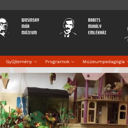
Wosinsky
Babits
Mór
Mihály
Múzeum
Emlékház
expand_more
expand_more
expan
Gyűjtemény
Programok
Múzeumpedagógia