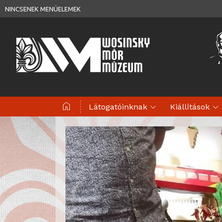
NINCSENEK MENÜELEMEK
home
expand_more
expand_more
Látogatóinknak
Kiállítások