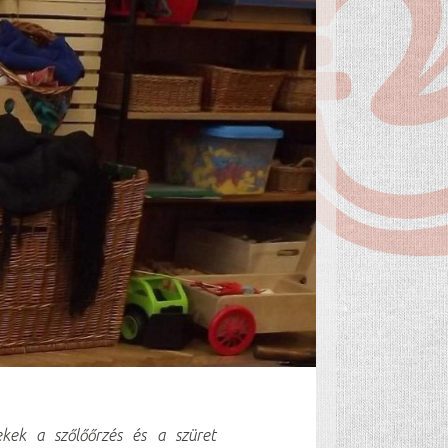
kek a szőlőőrzés és a szüret