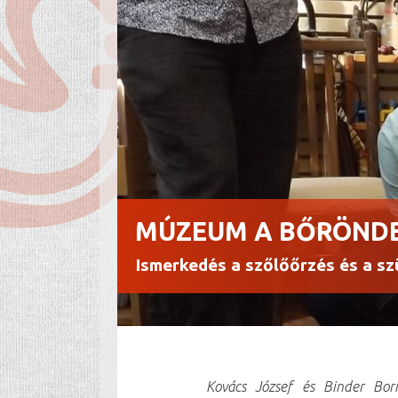
MÚZEUM A BŐRÖND
Ismerkedés a szőlőőrzés és a s
Kovács József és Binder Bor