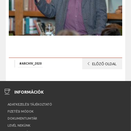
chevron_left
#ARCHIV_2020
ELŐZŐ OLDAL
coffee
INFORMÁCIÓK
ADATKEZELÉSI TÁJÉKOZTATÓ
FIZETÉSI MÓDOK
DOKUMENTUMTÁR
LEVÉL NEKÜNK