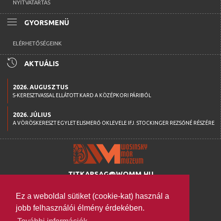
NYITVATARTÁS
menu
GYORSMENÜ
ELÉRHETŐSÉGEINK
history
AKTUÁLIS
2026. AUGUSZTUS
S-KERESZTVASSAL ELLÁTOTT KARD A KÖZÉPKORI PÁRIBÓL
2026. JÚLIUS
A VÖRÖSKERESZT EGYLET ELISMERŐ OKLEVELE IFJ. STOCKINGER REZSŐNÉ RÉSZÉRE
TITKARSAG@WOMM.HU
+36 74 316 222
Ez a weboldal sütiket (cookie-kat) használ a
H-7100 SZEKSZÁRD,
jobb felhasználói élmény érdekében.
SZENT ISTVÁN TÉR 26.