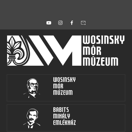
forward_to_inbox
Wosinsky
Mór
Múzeum
Babits
Mihály
Emlékház