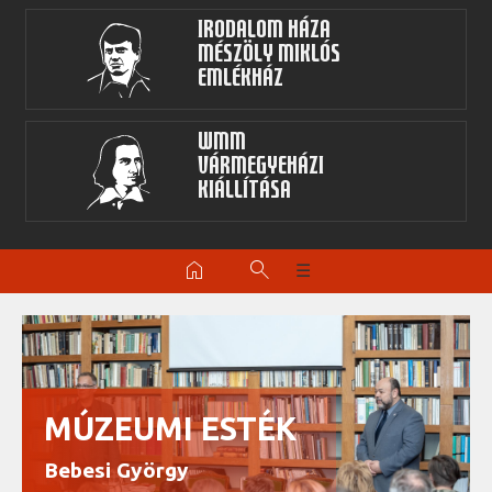
Irodalom Háza
Mészöly Miklós
Emlékház
WMM
Vármegyeházi
kiállítása
home
search
☰
MÚZEUMI ESTÉK
Bebesi György