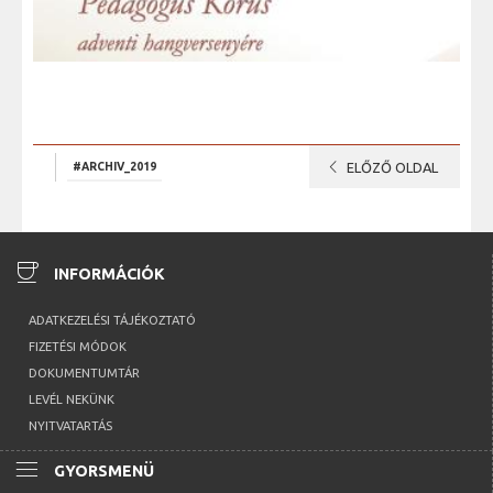
chevron_left
#ARCHIV_2019
ELŐZŐ OLDAL
coffee
INFORMÁCIÓK
ADATKEZELÉSI TÁJÉKOZTATÓ
FIZETÉSI MÓDOK
DOKUMENTUMTÁR
LEVÉL NEKÜNK
NYITVATARTÁS
menu
GYORSMENÜ