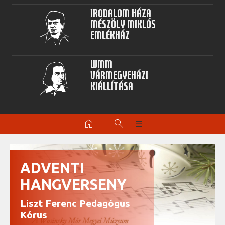
Irodalom Háza
Mészöly Miklós
Emlékház
WMM
Vármegyeházi
kiállítása
home
search
☰
ADVENTI
HANGVERSENY
Liszt Ferenc Pedagógus
Kórus