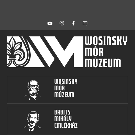
forward_to_inbox
Wosinsky
Mór
Múzeum
Babits
Mihály
Emlékház