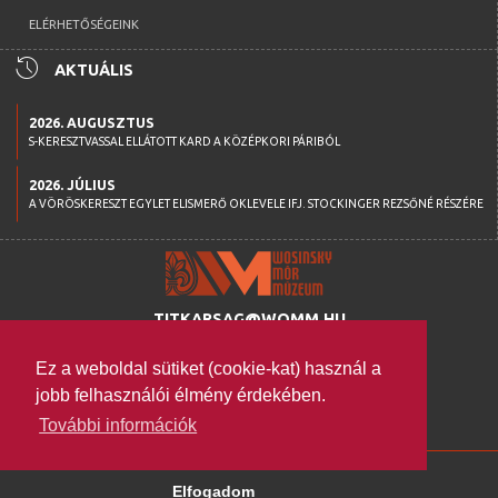
ELÉRHETŐSÉGEINK
history
AKTUÁLIS
2026. AUGUSZTUS
S-KERESZTVASSAL ELLÁTOTT KARD A KÖZÉPKORI PÁRIBÓL
2026. JÚLIUS
A VÖRÖSKERESZT EGYLET ELISMERŐ OKLEVELE IFJ. STOCKINGER REZSŐNÉ RÉSZÉRE
TITKARSAG@WOMM.HU
+36 74 316 222
Ez a weboldal sütiket (cookie-kat) használ a
H-7100 SZEKSZÁRD,
jobb felhasználói élmény érdekében.
SZENT ISTVÁN TÉR 26.
További információk
WWW.WOMM.HU
2026 © COPYRIGHT
Elfogadom