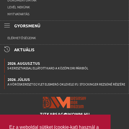
DOKUMENTUMTÁR
LEVÉL NEKÜNK
NYITVATARTÁS
menu
GYORSMENÜ
ELÉRHETŐSÉGEINK
history
AKTUÁLIS
2026. AUGUSZTUS
S-KERESZTVASSAL ELLÁTOTT KARD A KÖZÉPKORI PÁRIBÓL
2026. JÚLIUS
A VÖRÖSKERESZT EGYLET ELISMERŐ OKLEVELE IFJ. STOCKINGER REZSŐNÉ RÉSZÉRE
TITKARSAG@WOMM.HU
+36 74 316 222
Ez a weboldal sütiket (cookie-kat) használ a