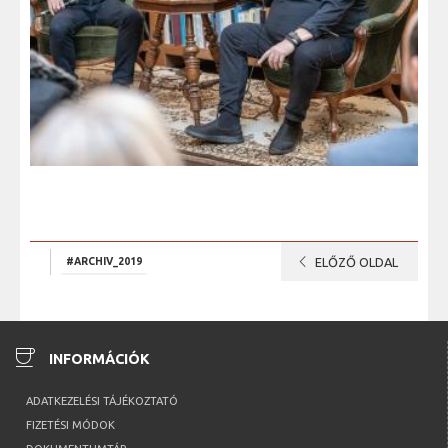
chevron_left
#ARCHIV_2019
ELŐZŐ OLDAL
coffee
INFORMÁCIÓK
ADATKEZELÉSI TÁJÉKOZTATÓ
FIZETÉSI MÓDOK