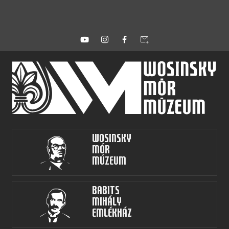
forward_to_inbox
Wosinsky
Mór
Múzeum
Babits
Mihály
Emlékház