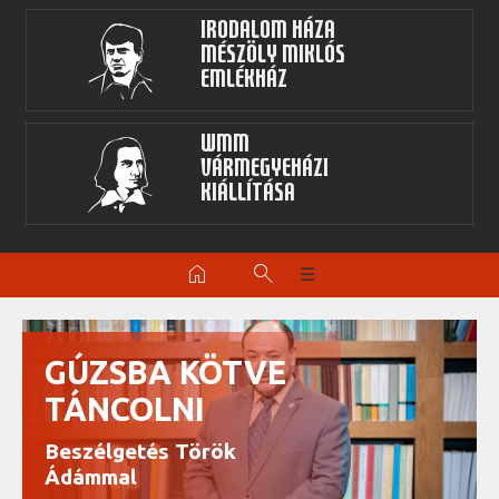
Irodalom Háza
Mészöly Miklós
Emlékház
WMM
Vármegyeházi
kiállítása
home
search
☰
GÚZSBA KÖTVE
TÁNCOLNI
Beszélgetés Török
Ádámmal