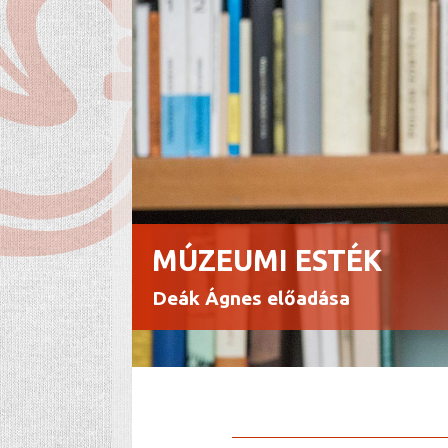
MÚZEUMI ESTÉK
Deák Ágnes előadása