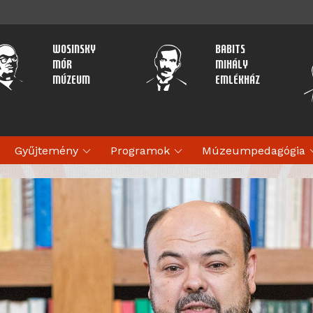
Wosinsky
Babits
Mór
Mihály
Múzeum
Emlékház
expand_more
expand_more
expan
Gyűjtemény
Programok
Múzeumpedagógia