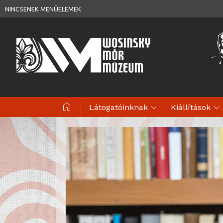
NINCSENEK MENÜELEMEK
home
expand_more
expand_more
Látogatóinknak
Kiállítások