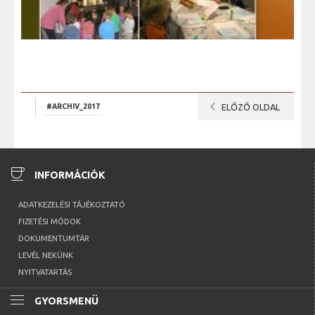
chevron_left
#ARCHIV_2017
ELŐZŐ OLDAL
coffee
INFORMÁCIÓK
ADATKEZELÉSI TÁJÉKOZTATÓ
FIZETÉSI MÓDOK
DOKUMENTUMTÁR
LEVÉL NEKÜNK
NYITVATARTÁS
menu
GYORSMENÜ