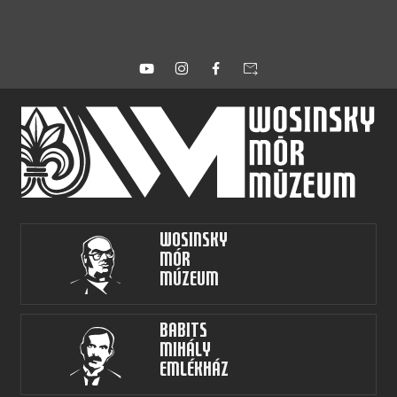
forward_to_inbox
Wosinsky
Mór
Múzeum
Babits
Mihály
Emlékház