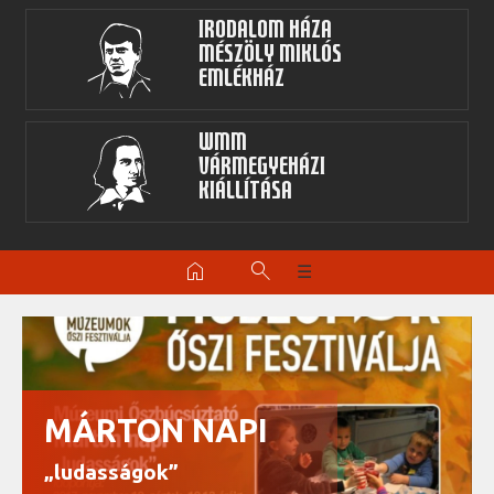
Irodalom Háza
Mészöly Miklós
Emlékház
WMM
Vármegyeházi
kiállítása
home
search
☰
MÁRTON NAPI
„ludasságok”