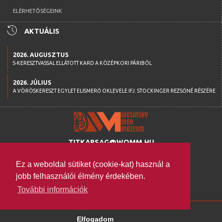
ELÉRHETŐSÉGEINK
history
AKTUÁLIS
2026. AUGUSZTUS
S-KERESZTVASSAL ELLÁTOTT KARD A KÖZÉPKORI PÁRIBÓL
2026. JÚLIUS
A VÖRÖSKERESZT EGYLET ELISMERŐ OKLEVELE IFJ. STOCKINGER REZSŐNÉ RÉSZÉRE
TITKARSAG@WOMM.HU
+36 74 316 222
Ez a weboldal sütiket (cookie-kat) használ a
H-7100 SZEKSZÁRD,
jobb felhasználói élmény érdekében.
SZENT ISTVÁN TÉR 26.
További információk
WWW.WOMM.HU
2026 © COPYRIGHT
Elfogadom