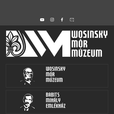
forward_to_inbox
Wosinsky
Mór
Múzeum
Babits
Mihály
Emlékház