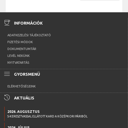
coffee
INFORMÁCIÓK
ADATKEZELÉSI TÁJÉKOZTATÓ
FIZETÉSI MÓDOK
DOKUMENTUMTÁR
LEVÉL NEKÜNK
NYITVATARTÁS
menu
GYORSMENÜ
ELÉRHETŐSÉGEINK
history
AKTUÁLIS
2026. AUGUSZTUS
S-KERESZTVASSAL ELLÁTOTT KARD A KÖZÉPKORI PÁRIBÓL
2026. JÚLIUS