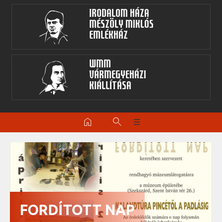
Irodalom Háza
Mészöly Miklós
Emlékház
WMM
Vármegyeházi
kiállítása
home
search
☰
FORDÍTOTT NAP