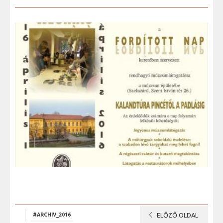
chevron_left
#ARCHIV_2016
ELŐZŐ OLDAL