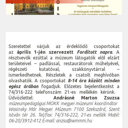
Szeretettel várjuk az érdeklődő csoportokat
az
április 1-jén szervezett
Fordított napra
. A
résztvevők ezúttal a múzeum látogatók elől elzárt
területeivel – padlással, restaurátorok műhelyével,
régészeti kutatóval, szakkönyvtárral –
ismerkedhetnek. Részletek a csatolt meghívóban
olvashatók. A csoportokat
8-14 óra között minden
egész órában
fogadjuk. Előzetes bejelentkezést a
74/316-222 telefonszám 21-es mellékén kérünk.
Üdvözlettel:
Andrásné
Marton Zsuzsa
múzeumpedagógus
MOKK megyei múzeumi koordinátor
Wosinsky Mór Megyei Múzeum
7100 Szekszárd, Szent
István tér 26.
Tel/fax: 74/316-222, 21-es mellék
Mobil:
06-20/3912-412
E-mail:
anzsu@wmmm.hu