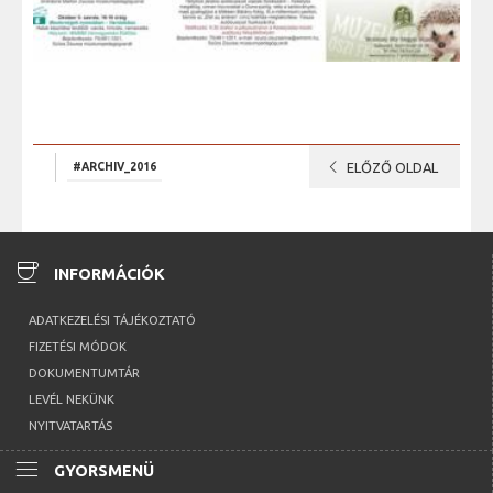
chevron_left
#ARCHIV_2016
ELŐZŐ OLDAL
coffee
INFORMÁCIÓK
ADATKEZELÉSI TÁJÉKOZTATÓ
FIZETÉSI MÓDOK
DOKUMENTUMTÁR
LEVÉL NEKÜNK
NYITVATARTÁS
menu
GYORSMENÜ