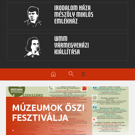
Irodalom Háza
Mészöly Miklós
Emlékház
WMM
Vármegyeházi
kiállítása
home
search
☰
MÚZEUMOK ŐSZI
FESZTIVÁLJA
.