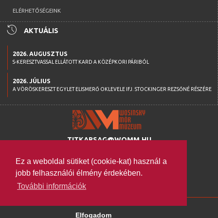
ELÉRHETŐSÉGEINK
history
AKTUÁLIS
2026. AUGUSZTUS
S-KERESZTVASSAL ELLÁTOTT KARD A KÖZÉPKORI PÁRIBÓL
2026. JÚLIUS
A VÖRÖSKERESZT EGYLET ELISMERŐ OKLEVELE IFJ. STOCKINGER REZSŐNÉ RÉSZÉRE
TITKARSAG@WOMM.HU
+36 74 316 222
Ez a weboldal sütiket (cookie-kat) használ a
H-7100 SZEKSZÁRD,
jobb felhasználói élmény érdekében.
SZENT ISTVÁN TÉR 26.
További információk
WWW.WOMM.HU
2026 © COPYRIGHT
Elfogadom