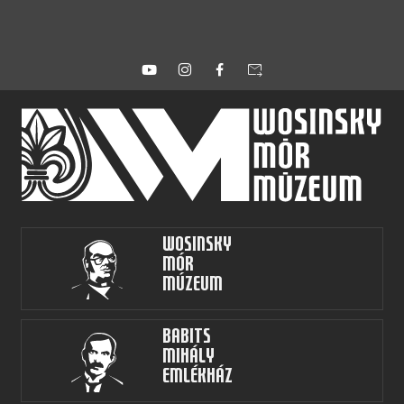
forward_to_inbox
Wosinsky
Mór
Múzeum
Babits
Mihály
Emlékház