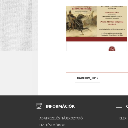
#ARCHIV_2015
coffee
menu
INFORMÁCIÓK
ADATKEZELÉSI TÁJÉKOZTATÓ
ELÉR
FIZETÉSI MÓDOK