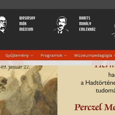
Wosinsky
Babits
Mór
Mihály
Múzeum
Emlékház
expand_more
expand_more
expan
Gyűjtemény
Programok
Múzeumpedagógia