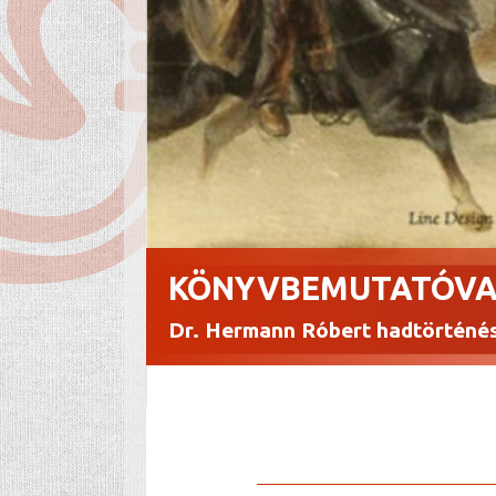
KÖNYVBEMUTATÓVA
Dr. Hermann Róbert hadtörténé