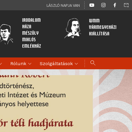
forward_to_inbox
LÁSZLÓ NAPJA VAN
Irodalom
WMM
Háza
Vármegyeházi
Mészöly
kiállítása
Miklós
Emlékház
search
d_more
expand_more
expand_more
Rólunk
Szolgáltatások