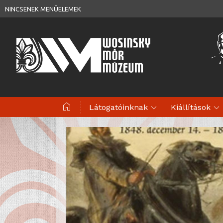
NINCSENEK MENÜELEMEK
home
expand_more
expand_more
Látogatóinknak
Kiállítások