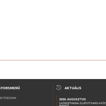
history
GYORSMENÜ
AKTUÁLIS
HETŐSÉGEINK
2026. AUGUSZTUS
S-KERESZTVASSAL ELLÁTOTT KARD A KÖ
PÁRIBÓL