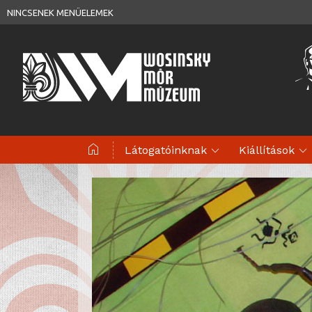
NINCSENEK MENÜELEMEK
home
expand_more
expand_more
Látogatóinknak
Kiállítások