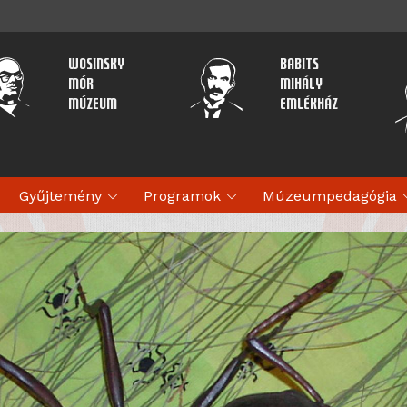
Wosinsky
Babits
Mór
Mihály
Múzeum
Emlékház
expand_more
expand_more
expan
Gyűjtemény
Programok
Múzeumpedagógia