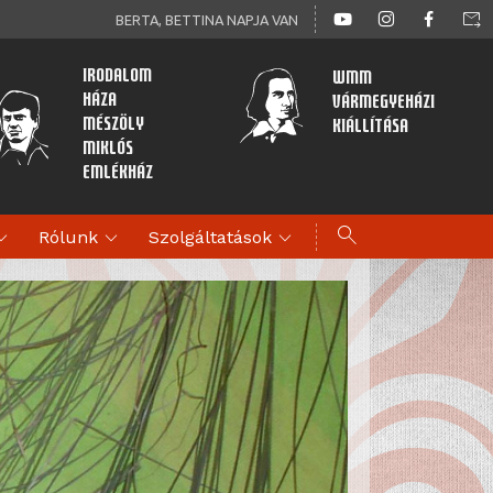
forward_to_inbox
BERTA, BETTINA NAPJA VAN
Irodalom
WMM
Háza
Vármegyeházi
Mészöly
kiállítása
Miklós
Emlékház
search
d_more
expand_more
expand_more
Rólunk
Szolgáltatások