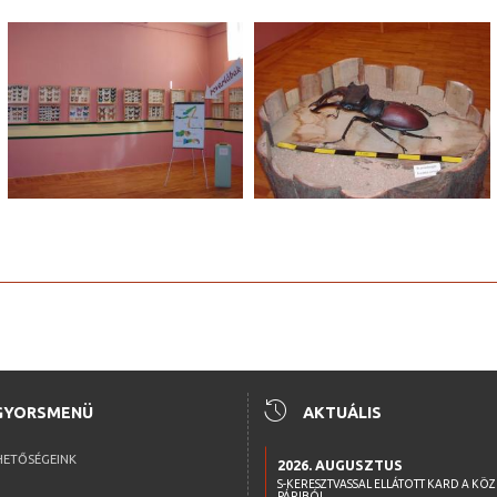
history
GYORSMENÜ
AKTUÁLIS
HETŐSÉGEINK
2026. AUGUSZTUS
S-KERESZTVASSAL ELLÁTOTT KARD A KÖ
PÁRIBÓL