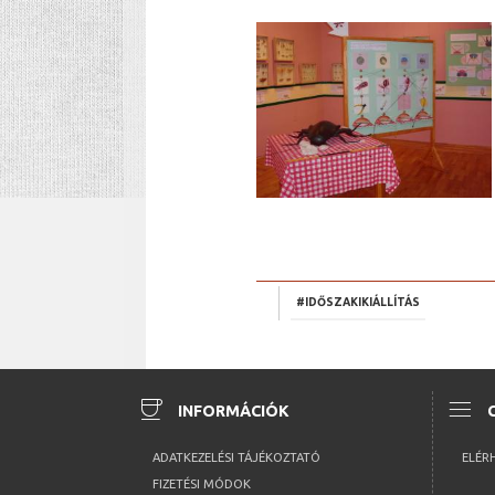
#IDŐSZAKIKIÁLLÍTÁS
coffee
menu
INFORMÁCIÓK
ADATKEZELÉSI TÁJÉKOZTATÓ
ELÉR
FIZETÉSI MÓDOK