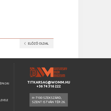
chevron_left
ELŐZŐ OLDAL
TITKARSAG@WOMM.HU
ZÉPKORI
+36 74 316 222
H-7100 SZEKSZÁRD,
LEVELE
SZENT ISTVÁN TÉR 26.