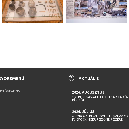
history
GYORSMENÜ
AKTUÁLIS
HETŐSÉGEINK
2026. AUGUSZTUS
S-KERESZTVASSAL ELLÁTOTT KARD A KÖ
PÁRIBÓL
2026. JÚLIUS
A VÖRÖSKERESZT EGYLET ELISMERŐ OK
IFJ. STOCKINGER REZSŐNÉ RÉSZÉRE