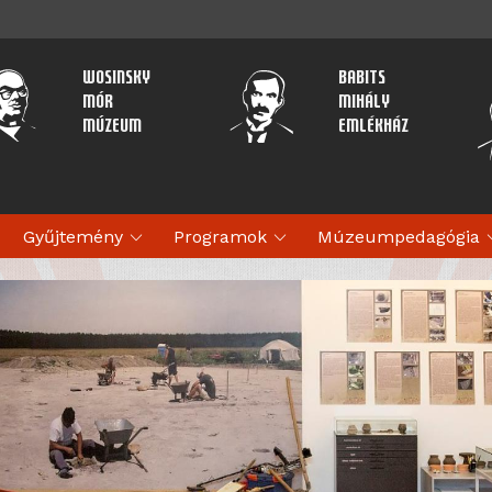
Wosinsky
Babits
Mór
Mihály
Múzeum
Emlékház
expand_more
expand_more
expan
Gyűjtemény
Programok
Múzeumpedagógia