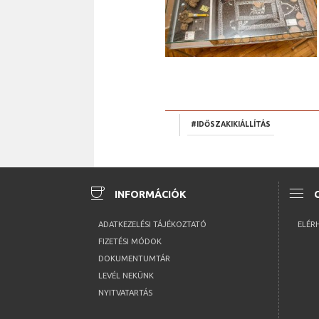
#IDŐSZAKIKIÁLLÍTÁS
coffee
menu
INFORMÁCIÓK
ADATKEZELÉSI TÁJÉKOZTATÓ
ELÉR
FIZETÉSI MÓDOK
DOKUMENTUMTÁR
LEVÉL NEKÜNK
NYITVATARTÁS