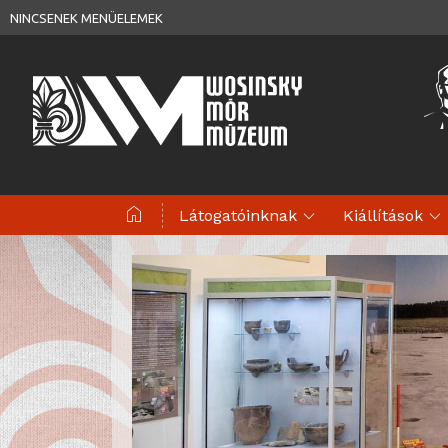
NINCSENEK MENÜELEMEK
home
expand_more
expand_more
Látogatóinknak
Kiállítások