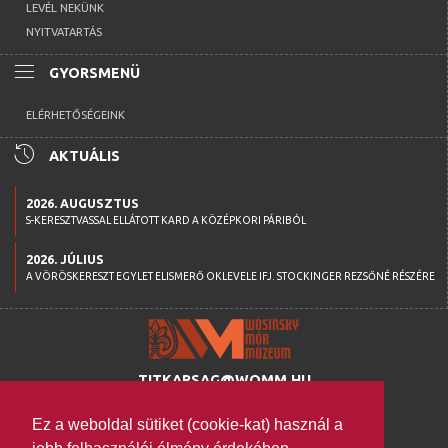
LEVÉL NEKÜNK
NYITVATARTÁS
menu
GYORSMENÜ
ELÉRHETŐSÉGEINK
history
AKTUÁLIS
2026. AUGUSZTUS
S-KERESZTVASSAL ELLÁTOTT KARD A KÖZÉPKORI PÁRIBÓL
2026. JÚLIUS
A VÖRÖSKERESZT EGYLET ELISMERŐ OKLEVELE IFJ. STOCKINGER REZSŐNÉ RÉSZÉRE
TITKARSAG@WOMM.HU
+36 74 316 222
Ez a weboldal sütiket (cookie-kat) használ a
H-7100 SZEKSZÁRD,