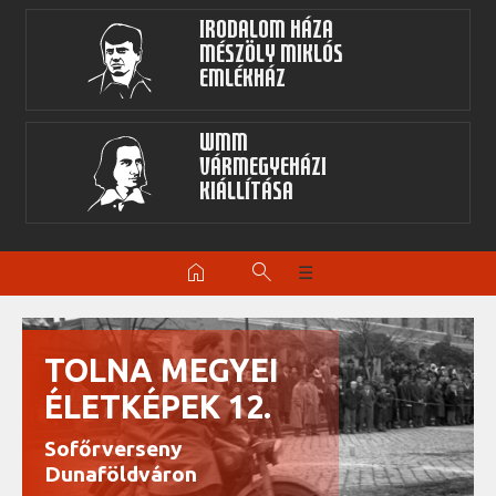
Irodalom Háza
Mészöly Miklós
Emlékház
WMM
Vármegyeházi
kiállítása
home
search
☰
TOLNA MEGYEI
ÉLETKÉPEK 12.
Sofőrverseny
Dunaföldváron