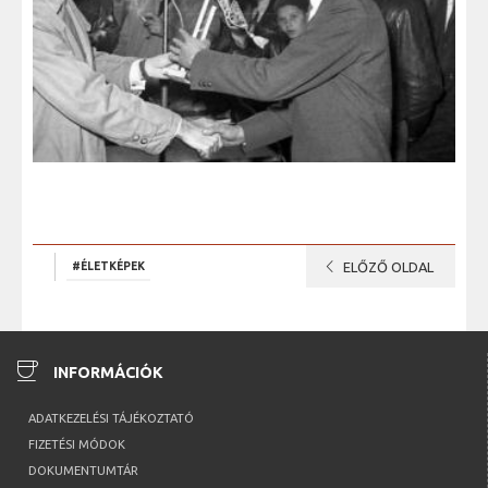
chevron_left
#ÉLETKÉPEK
ELŐZŐ OLDAL
coffee
INFORMÁCIÓK
ADATKEZELÉSI TÁJÉKOZTATÓ
FIZETÉSI MÓDOK
DOKUMENTUMTÁR