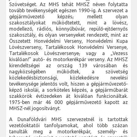
Szövetséget. Az MHS tehát MHSZ néven folytatta
tovább tevékenységét egészen 1990-ig. A szervezet a
gépjárművezető képzés
,
mellett olyan
szakosztályokat működtetett, mint a lövész,
modellező, rádiós, könnyűbúvár, repülő-ejtőernyős
szakosztály, és olyan versenyeket rendezett, mint az
Összetett Honvédelmi Verseny, Honvédelmi Kupa
Lövészverseny, Tartalékosok Honvédelmi Versenye,
Tartalékosok Lövészversenye
,
vagy a „Vezess
kiválóan!” autó- és motorkerékpár verseny. Az MHSZ
kirendeltségei az ország 139 városában és
nagyközségében működtek, a szövetség
közlekedésbiztonsági, közlekedésre nevelési
tevékenysége jelentős volt, hiszen a gépjárművezető-
képző iskolái, a sorköteles képzés, a gépjárműbarát
szakkörök évtizedeken át kiválóan funkcionáltak.
1975-ben már 46 000 gépjárművezető kapott az
MHSZ-nél jogosítványt.
A Dunaföldvári MHS szervezetnél is tartottak
vezetőoktatói tanfolyamokat, ahol több százan
tanulták meg a motorkerékpár, személy- és