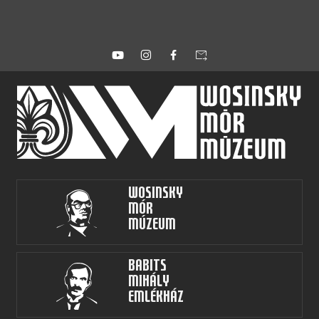
forward_to_inbox
Wosinsky
Mór
Múzeum
Babits
Mihály
Emlékház