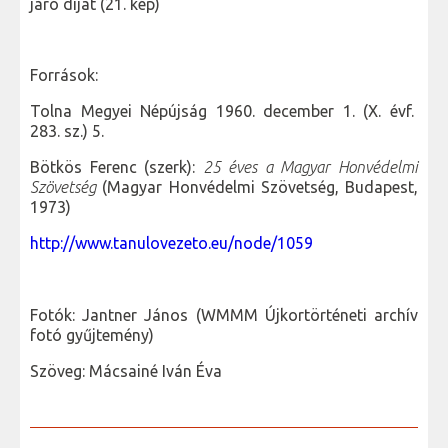
járó díjat (21. kép)
Források:
Tolna Megyei Népújság 1960. december 1. (X. évf.
283. sz.) 5.
Bötkös Ferenc (szerk):
25 éves a Magyar Honvédelmi
Szövetség
(Magyar Honvédelmi Szövetség, Budapest,
1973)
http://www.tanulovezeto.eu/node/1059
Fotók: Jantner János (WMMM Újkortörténeti archív
fotó gyűjtemény)
Szöveg: Mácsainé Iván Éva