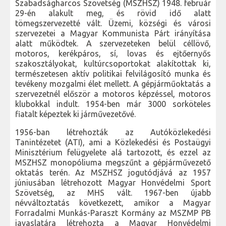
Szabadságharcos Szövetség (MSZHSZ) 1948. február
29-én alakult meg, és rövid idő alatt
tömegszervezetté vált. Üzemi, községi és városi
szervezetei a Magyar Kommunista Párt irányítása
alatt működtek. A szervezeteken belül céllövő,
motoros, kerékpáros, sí, lovas és ejtőernyős
szakosztályokat, kultúrcsoportokat alakítottak ki,
természetesen aktív politikai felvilágosító munka és
tevékeny mozgalmi élet mellett. A gépjárműoktatás a
szervezetnél először a motoros képzéssel, motoros
klubokkal indult. 1954-ben már 3000 sorköteles
fiatalt képeztek ki járművezetővé.
1956-ban létrehozták az Autóközlekedési
Tanintézetet (ATI), ami a Közlekedési és Postaügyi
Minisztérium felügyelete alá tartozott, és ezzel az
MSZHSZ monopóliuma megszűnt a gépjárművezető
oktatás terén. Az MSZHSZ jogutódjává az 1957
júniusában létrehozott Magyar Honvédelmi Sport
Szövetség, az MHS vált. 1967-ben újabb
névváltoztatás következett, amikor a Magyar
Forradalmi Munkás-Paraszt Kormány az MSZMP PB
javaslatára létrehozta a Magyar Honvédelmi