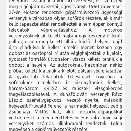
teherautó, valamint a vontató-vezetést, és szerezték
meg a gépjárművezetői jogosítványt. 1960. november
27-én először rendeztek gépjárművezető ügyességi
versenyt a városban olyan sofőrök részére, akik már
kellő tapasztalattal rendelkeztek a nem éppen könnyű
feladatok végrehajtásához. A motoros
versenyzőknek át kellett hajtani egy keskeny billenő-
pallón, utána meg kellett állni a kijelölt helyen, majd
újra elindulva le kellett emelni menet közben egy
dobozt az oszlopról. Miután végighajtottak a kijelölt,
nyolcast formáló útvonalon, vissza kellett tenniük a
dobozt a helyére. Az autósoknak hasonlóan nehéz
próbát kellett kiállniuk a kijelölt pályán végighaladva.
A gyakorlati feladatok teljesítését követően a
sofőröknek elméletben is bizonyítaniuk kellett
,
három-három KRESZ és műszaki vizsgakérdés
megválaszolásával. A dunaföldvári versenyt Rácz
László személygépkocsi vezető nyerte, második
helyezett Früwald Ferenc, a harmadik helyezett pedig
Zsebeházi Miklós lett, akik motorkerékpárjukkal
vettek részt a megmérettetésen. Hasonló ügyességi
versenyeket számos alkalommal rendeztek Tolna
megyében a gépjárművezetők részére.