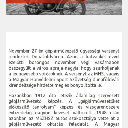
November 27-én gépjárművezető ügyességi versenyt
rendeztek Dunaföldváron. Azon a hatvankét évvel
ezelőtti borongós november végi vasárnapon
összegyűlt a város apraja-nagyja, hogy szurkoljanak
a legügyesebb sofőröknek. A versenyt az MHS, vagyis
a Magyar Honvédelmi Sport Szövetség dunaföldvári
kirendeltsége hirdette meg és bonyolította le.
Hazánkban 1912 óta létezik államilag szervezett
gépjárművezető képzés. A „gépjárművezetőket
előkészítő tanfolyam” képzési és vizsgarendszere
évtizedekig nagyon keveset változott. 1948 után
azonban az MSZHSZ autós szakosztálya vette át a
gépjárművezető oktatás feladatát. A Magyar