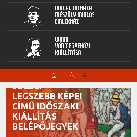
Irodalom Háza
Mészöly Miklós
Emlékház
WMM
Vármegyeházi
kiállítása
RIPPL-RÓNAI
home
search
☰
JÓZSEF
LEGSZEBB KÉPEI
CÍMŰ IDŐSZAKI
KIÁLLÍTÁS
BELÉPŐJEGYEK