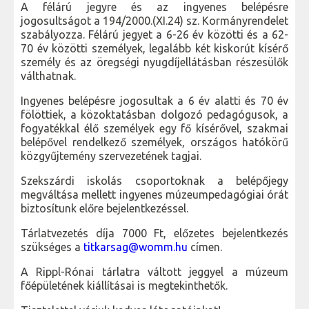
A félárú jegyre és az ingyenes belépésre
jogosultságot a 194/2000.(XI.24) sz. Kormányrendelet
szabályozza. Félárú jegyet a 6-26 év közötti és a 62-
70 év közötti személyek, legalább két kiskorút kísérő
személy és az öregségi nyugdíjellátásban részesülők
válthatnak.
Ingyenes belépésre jogosultak a 6 év alatti és 70 év
fölöttiek, a közoktatásban dolgozó pedagógusok, a
fogyatékkal élő személyek egy fő kísérővel, szakmai
belépővel rendelkező személyek, országos hatókörű
közgyűjtemény szervezetének tagjai.
Szekszárdi iskolás csoportoknak a belépőjegy
megváltása mellett ingyenes múzeumpedagógiai órát
biztosítunk előre bejelentkezéssel.
Tárlatvezetés díja 7000 Ft, előzetes bejelentkezés
szükséges a
titkarsag@womm.hu
címen.
A Rippl-Rónai tárlatra váltott jeggyel a múzeum
főépületének kiállításai is megtekinthetők.