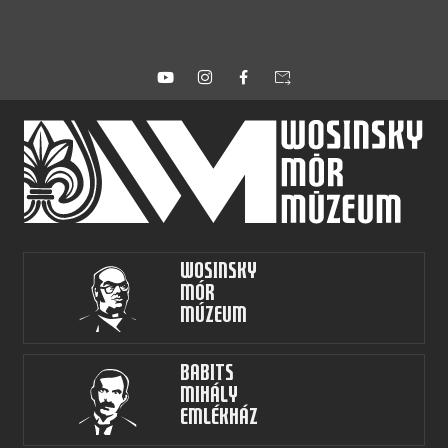
forward_to_inbox
Wosinsky
Mór
Múzeum
Babits
Mihály
Emlékház