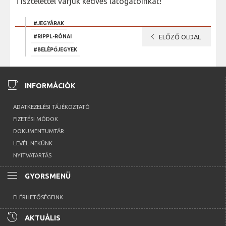
Tisztelettel várjuk kedves látogatóinkat!
#JEGYÁRAK
chevron_left
#RIPPL-RÓNAI
ELŐZŐ OLDAL
#BELÉPŐJEGYEK
coffee
INFORMÁCIÓK
ADATKEZELÉSI TÁJÉKOZTATÓ
FIZETÉSI MÓDOK
DOKUMENTUMTÁR
LEVÉL NEKÜNK
NYITVATARTÁS
menu
GYORSMENÜ
ELÉRHETŐSÉGEINK
history
AKTUÁLIS