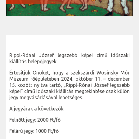
Rippl-Rónai József legszebb képei című időszaki
kiállítás belépőjegyek
Értesítjük Önöket, hogy a szekszárdi Wosinsky Mór
Múzeum főépületében 2024. október 11. – december
15. között nyitva tartó, „Rippl-Rónai József legszebb
képei” című időszaki kiállítás megtekintése csak külön
jegy megvásárlásával lehetséges.
A jegyárak a következők:
Felnőtt jegy: 2000 Ft/fő
Félárú jegy: 1000 Ft/fő