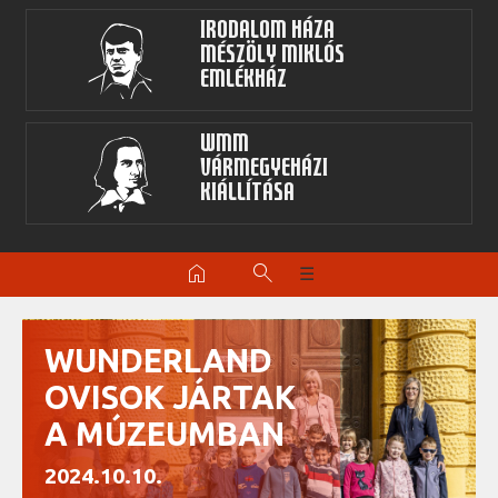
Irodalom Háza
Mészöly Miklós
Emlékház
WMM
Vármegyeházi
kiállítása
home
search
☰
WUNDERLAND
OVISOK JÁRTAK
A MÚZEUMBAN
2024.10.10.