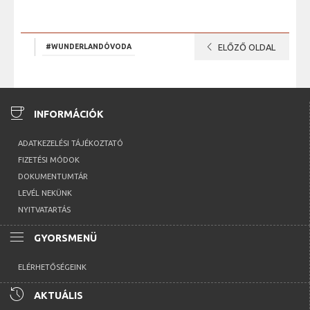
chevron_left
#WUNDERLANDÓVODA
ELŐZŐ OLDAL
coffee
INFORMÁCIÓK
ADATKEZELÉSI TÁJÉKOZTATÓ
FIZETÉSI MÓDOK
DOKUMENTUMTÁR
LEVÉL NEKÜNK
NYITVATARTÁS
menu
GYORSMENÜ
ELÉRHETŐSÉGEINK
history
AKTUÁLIS