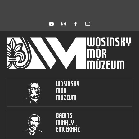
forward_to_inbox
Wosinsky
Mór
Múzeum
Babits
Mihály
Emlékház