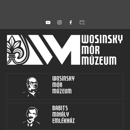
forward_to_inbox
Wosinsky
Mór
Múzeum
Babits
Mihály
Emlékház