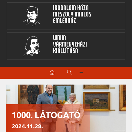
Irodalom Háza
Mészöly Miklós
Emlékház
WMM
Vármegyeházi
kiállítása
home
search
☰
1000. LÁTOGATÓ
2024.11.28.