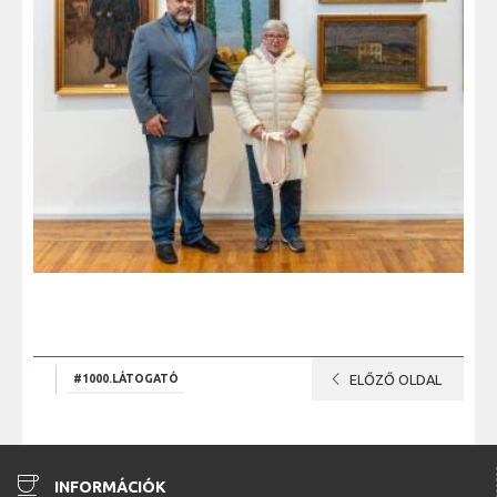
chevron_left
#1000.LÁTOGATÓ
ELŐZŐ OLDAL
coffee
INFORMÁCIÓK