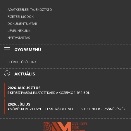
ADATKEZELÉSI TÁJÉKOZTATÓ
FIZETÉSI MÓDOK
DOKUMENTUMTÁR
LEVÉL NEKÜNK
NYITVATARTÁS
menu
GYORSMENÜ
ELÉRHETŐSÉGEINK
history
AKTUÁLIS
2026. AUGUSZTUS
S-KERESZTVASSAL ELLÁTOTT KARD A KÖZÉPKORI PÁRIBÓL
2026. JÚLIUS
A VÖRÖSKERESZT EGYLET ELISMERŐ OKLEVELE IFJ. STOCKINGER REZSŐNÉ RÉSZÉRE