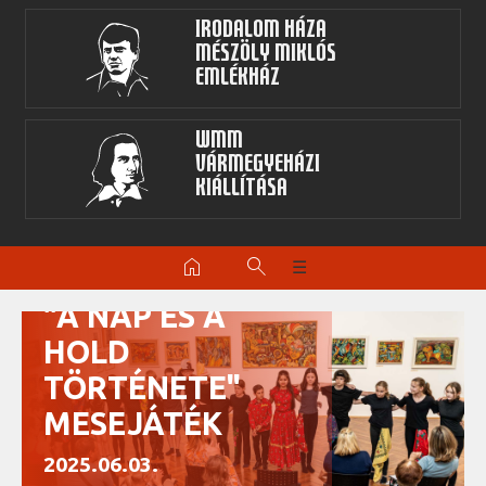
Irodalom Háza
Mészöly Miklós
Emlékház
WMM
Vármegyeházi
kiállítása
home
search
☰
"A NAP ÉS A
HOLD
TÖRTÉNETE"
MESEJÁTÉK
2025.06.03.