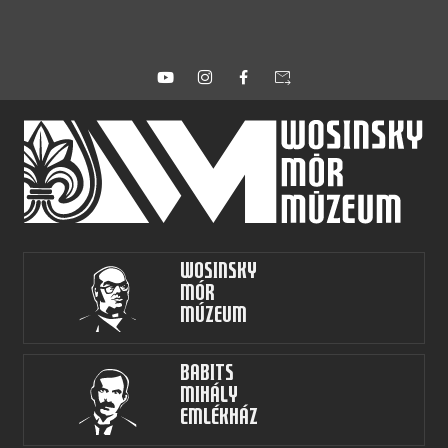
forward_to_inbox
Wosinsky
Mór
Múzeum
Babits
Mihály
Emlékház