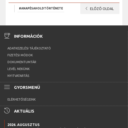
chevron_left
#ANAPÉSAHOLDTÖRTÉNETE
ELŐZŐ OLDAL
coffee
INFORMÁCIÓK
ADATKEZELÉSI TÁJÉKOZTATÓ
FIZETÉSI MÓDOK
DOKUMENTUMTÁR
LEVÉL NEKÜNK
NYITVATARTÁS
menu
GYORSMENÜ
ELÉRHETŐSÉGEINK
history
AKTUÁLIS
2026. AUGUSZTUS