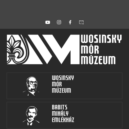
forward_to_inbox
Wosinsky
Mór
Múzeum
Babits
Mihály
Emlékház