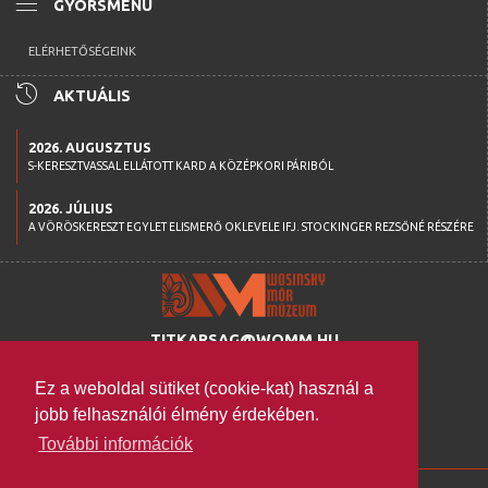
menu
GYORSMENÜ
ELÉRHETŐSÉGEINK
history
AKTUÁLIS
2026. AUGUSZTUS
S-KERESZTVASSAL ELLÁTOTT KARD A KÖZÉPKORI PÁRIBÓL
2026. JÚLIUS
A VÖRÖSKERESZT EGYLET ELISMERŐ OKLEVELE IFJ. STOCKINGER REZSŐNÉ RÉSZÉRE
TITKARSAG@WOMM.HU
+36 74 316 222
Ez a weboldal sütiket (cookie-kat) használ a
H-7100 SZEKSZÁRD,
jobb felhasználói élmény érdekében.
SZENT ISTVÁN TÉR 26.
További információk