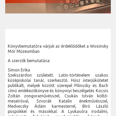
Könyvbemutatóra várjuk az érdeklődőket a Wosinsky
Mór Múzeumban
A szerzők bemutatása:
Simon Erika
Szekszárdon született. Latin-történelem szakos
középiskolai tanár, szerkesztő. Húsz interjúkötetet
publikált, melyek között szerepel Pilinszky és Bach
című emlékezőkönyve és könyvnyi beszélgetés Kocsis
Zoltán zongoraművésszel, Csukás István költő-
meseíróval, Szvorák Katalin énekművésszel,
Medveczky Ádám karmesterrel, Bíró László
püspökkel és másokkal. A Lyukasóra irodalmi,