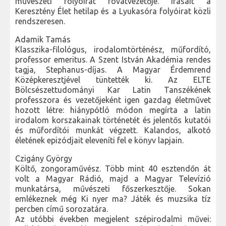
művészeti folyóirat rovatvezetője. Írásait a
Keresztény Élet hetilap és a Lyukasóra folyóirat közli
rendszeresen.
Adamik Tamás
Klasszika-filológus, irodalomtörténész, műfordító,
professor emeritus. A Szent István Akadémia rendes
tagja, Stephanus-díjas. A Magyar Érdemrend
Középkeresztjével tüntették ki. Az ELTE
Bölcsészettudományi Kar Latin Tanszékének
professzora és vezetőjeként igen gazdag életművet
hozott létre: hiánypótló módon megírta a latin
irodalom korszakainak történetét és jelentős kutatói
és műfordítói munkát végzett. Kalandos, alkotó
életének epizódjait eleveníti fel e könyv lapjain.
Czigány György
Költő, zongoraművész. Több mint 40 esztendőn át
volt a Magyar Rádió, majd a Magyar Televízió
munkatársa, művészeti főszerkesztője. Sokan
emlékeznek még Ki nyer ma? Játék és muzsika tíz
percben című sorozatára.
Az utóbbi években megjelent szépirodalmi művei: