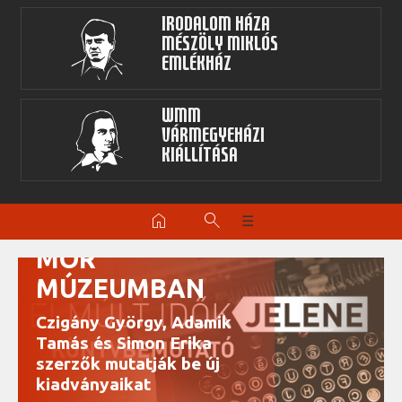
Irodalom Háza
Mészöly Miklós
Emlékház
WMM
Vármegyeházi
kiállítása
KÖNYVBEMUTATÓ
home
search
☰
A WOSINSKY
MÓR
MÚZEUMBAN
Czigány György, Adamik
Tamás és Simon Erika
szerzők mutatják be új
kiadványaikat