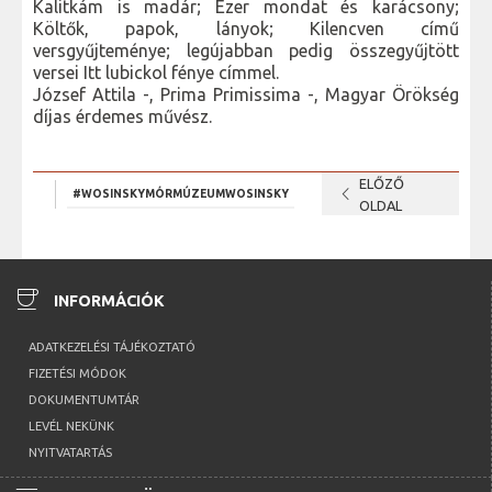
Kalitkám is madár; Ezer mondat és karácsony;
Költők, papok, lányok; Kilencven című
versgyűjteménye; legújabban pedig összegyűjtött
versei Itt lubickol fénye címmel.
József Attila -, Prima Primissima -, Magyar Örökség
díjas érdemes művész.
ELŐZŐ
chevron_left
#WOSINSKYMÓRMÚZEUMWOSINSKY
OLDAL
coffee
INFORMÁCIÓK
ADATKEZELÉSI TÁJÉKOZTATÓ
FIZETÉSI MÓDOK
DOKUMENTUMTÁR
LEVÉL NEKÜNK
NYITVATARTÁS