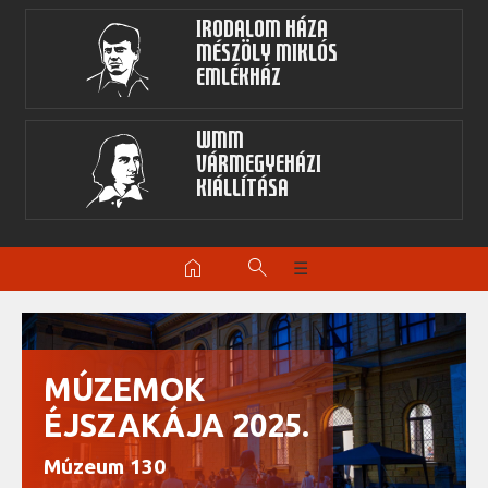
Irodalom Háza
Mészöly Miklós
Emlékház
WMM
Vármegyeházi
kiállítása
home
search
☰
MÚZEMOK
ÉJSZAKÁJA 2025.
Múzeum 130