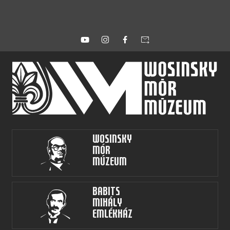
forward_to_inbox
Wosinsky
Mór
Múzeum
Babits
Mihály
Emlékház