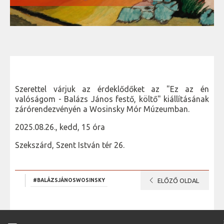
Szerettel várjuk az érdeklődőket az "Ez az én
valóságom - Balázs János festő, költő" kiállításának
zárórendezvényén a Wosinsky Mór Múzeumban.
2025.08.26., kedd, 15 óra
Szekszárd, Szent István tér 26.
chevron_left
#BALÁZSJÁNOSWOSINSKY
ELŐZŐ OLDAL