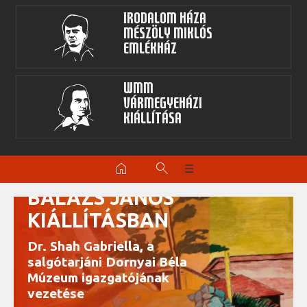
Irodalom Háza
Mészöly Miklós
Emlékház
WMM
Vármegyeházi
kiállítása
KURÁTORI
home
search
☰
TÁRLATVEZETÉS
BALÁZS JÁNOS
KIÁLLÍTÁSBAN
Dr. Shah Gabriella, a
salgótarjáni Dornyai Béla
Múzeum igazgatójának
vezetése