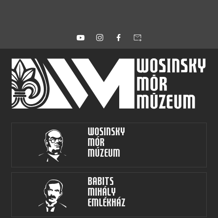
forward_to_inbox
Wosinsky
Mór
Múzeum
Babits
Mihály
Emlékház