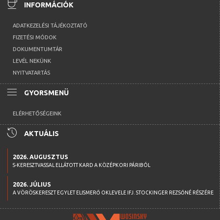
coffee
INFORMÁCIÓK
ADATKEZELÉSI TÁJÉKOZTATÓ
FIZETÉSI MÓDOK
DOKUMENTUMTÁR
LEVÉL NEKÜNK
NYITVATARTÁS
menu
GYORSMENÜ
ELÉRHETŐSÉGEINK
history
AKTUÁLIS
2026. AUGUSZTUS
S-KERESZTVASSAL ELLÁTOTT KARD A KÖZÉPKORI PÁRIBÓL
2026. JÚLIUS
A VÖRÖSKERESZT EGYLET ELISMERŐ OKLEVELE IFJ. STOCKINGER REZSŐNÉ RÉSZÉRE