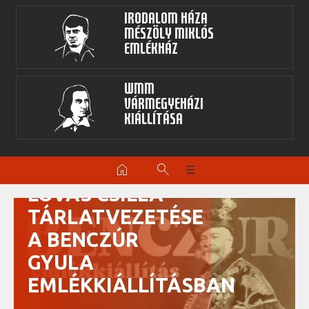
Irodalom Háza
Mészöly Miklós
Emlékház
WMM
Vármegyeházi
kiállítása
home
search
☰
LOVAS CSILLA
TÁRLATVEZETÉSE
A BENCZÚR
GYULA
EMLÉKKIÁLLÍTÁSBAN