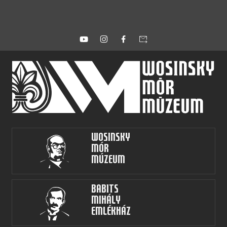
forward_to_inbox
Wosinsky
Mór
Múzeum
Babits
Mihály
Emlékház