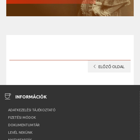
chevron_left
ELŐZŐ OLDAL
coffee
INFORMÁCIÓK
ADATKEZELÉSI TÁJÉKOZTATÓ
FIZETÉSI MÓDOK
DOKUMENTUMTÁR
LEVÉL NEKÜNK