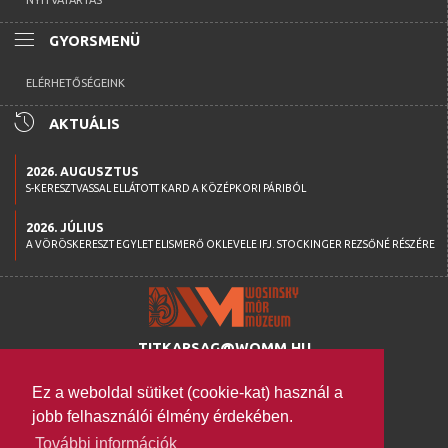
NYITVATARTÁS
menu
GYORSMENÜ
ELÉRHETŐSÉGEINK
history
AKTUÁLIS
2026. AUGUSZTUS
S-KERESZTVASSAL ELLÁTOTT KARD A KÖZÉPKORI PÁRIBÓL
2026. JÚLIUS
A VÖRÖSKERESZT EGYLET ELISMERŐ OKLEVELE IFJ. STOCKINGER REZSŐNÉ RÉSZÉRE
TITKARSAG@WOMM.HU
+36 74 316 222
Ez a weboldal sütiket (cookie-kat) használ a
H-7100 SZEKSZÁRD,
jobb felhasználói élmény érdekében.
SZENT ISTVÁN TÉR 26.
További információk