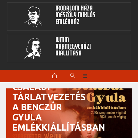
Irodalom Háza
Mészöly Miklós
Emlékház
WMM
Vármegyeházi
kiállítása
INTERAKTÍV
home
search
☰
CSALÁDI
TÁRLATVEZETÉS
A BENCZÚR
GYULA
EMLÉKKIÁLLÍTÁSBAN