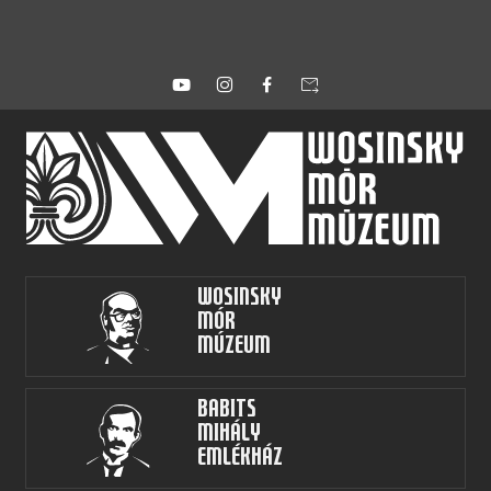
forward_to_inbox
Wosinsky
Mór
Múzeum
Babits
Mihály
Emlékház