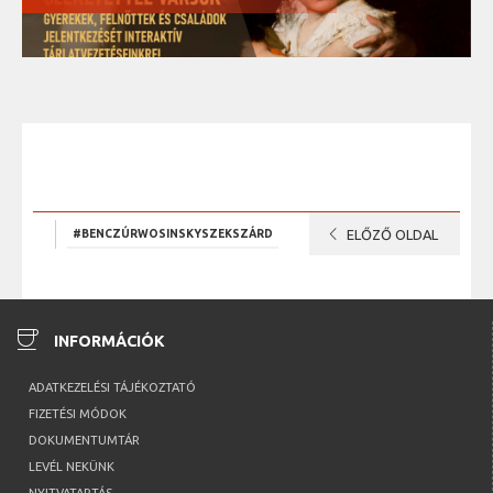
chevron_left
#BENCZÚRWOSINSKYSZEKSZÁRD
ELŐZŐ OLDAL
coffee
INFORMÁCIÓK
ADATKEZELÉSI TÁJÉKOZTATÓ
FIZETÉSI MÓDOK
DOKUMENTUMTÁR
LEVÉL NEKÜNK