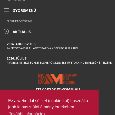
NYITVATARTÁS
menu
GYORSMENÜ
ELÉRHETŐSÉGEINK
history
AKTUÁLIS
2026. AUGUSZTUS
S-KERESZTVASSAL ELLÁTOTT KARD A KÖZÉPKORI PÁRIBÓL
2026. JÚLIUS
A VÖRÖSKERESZT EGYLET ELISMERŐ OKLEVELE IFJ. STOCKINGER REZSŐNÉ RÉSZÉRE
TITKARSAG@WOMM.HU
+36 74 316 222
Ez a weboldal sütiket (cookie-kat) használ a
H-7100 SZEKSZÁRD,
jobb felhasználói élmény érdekében.
SZENT ISTVÁN TÉR 26.
További információk