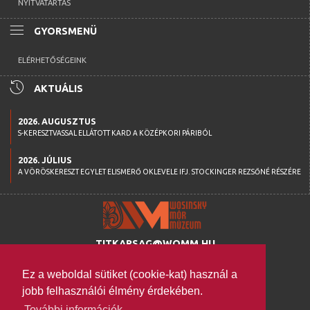
NYITVATARTÁS
menu
GYORSMENÜ
ELÉRHETŐSÉGEINK
history
AKTUÁLIS
2026. AUGUSZTUS
S-KERESZTVASSAL ELLÁTOTT KARD A KÖZÉPKORI PÁRIBÓL
2026. JÚLIUS
A VÖRÖSKERESZT EGYLET ELISMERŐ OKLEVELE IFJ. STOCKINGER REZSŐNÉ RÉSZÉRE
TITKARSAG@WOMM.HU
+36 74 316 222
Ez a weboldal sütiket (cookie-kat) használ a
H-7100 SZEKSZÁRD,
jobb felhasználói élmény érdekében.
SZENT ISTVÁN TÉR 26.
További információk