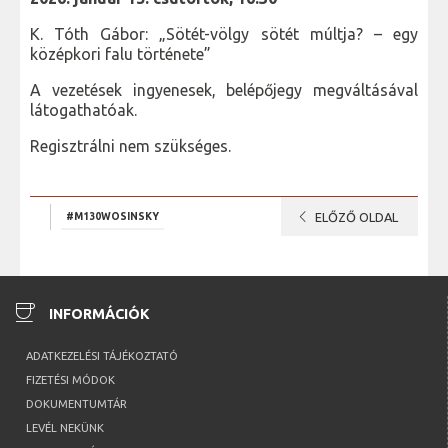
K. Tóth Gábor: „Sötét-völgy sötét múltja? – egy
középkori falu története”
A vezetések ingyenesek, belépőjegy megváltásával
látogathatóak.
Regisztrálni nem szükséges.
chevron_left
#M130WOSINSKY
ELŐZŐ OLDAL
coffee
INFORMÁCIÓK
ADATKEZELÉSI TÁJÉKOZTATÓ
FIZETÉSI MÓDOK
DOKUMENTUMTÁR
LEVÉL NEKÜNK