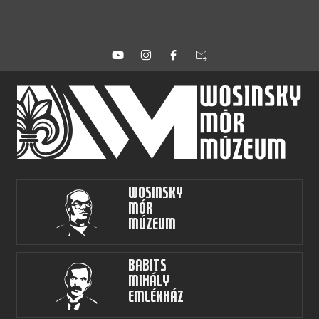
forward_to_inbox
Wosinsky
Mór
Múzeum
Babits
Mihály
Emlékház