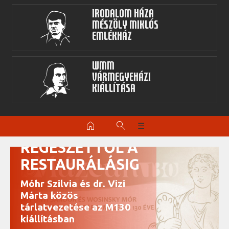
Irodalom Háza
Mészöly Miklós
Emlékház
WMM
Vármegyeházi
kiállítása
A TÁRGYAK
home
search
☰
TÜKRÉBEN -
RÉGÉSZETTŐL A
RESTAURÁLÁSIG
Móhr Szilvia és dr. Vizi
Márta közös
tárlatvezetése az M130
kiállításban