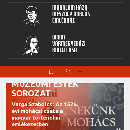
Irodalom Háza
Mészöly Miklós
Emlékház
WMM
Vármegyeházi
kiállítása
home
search
☰
MÚZEUMI ESTÉK
SOROZAT
Varga Szabolcs: Az 1526.
évi mohácsi csata a
magyar történelmi
emlékezetben