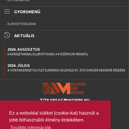
NYITVATARTÁS
menu
GYORSMENÜ
ELÉRHETŐSÉGEINK
history
AKTUÁLIS
2026. AUGUSZTUS
S-KERESZTVASSAL ELLÁTOTT KARD A KÖZÉPKORI PÁRIBÓL
2026. JÚLIUS
A VÖRÖSKERESZT EGYLET ELISMERŐ OKLEVELE IFJ. STOCKINGER REZSŐNÉ RÉSZÉRE
TITKARSAG@WOMM.HU
+36 74 316 222
Ez a weboldal sütiket (cookie-kat) használ a
H-7100 SZEKSZÁRD,
jobb felhasználói élmény érdekében.
SZENT ISTVÁN TÉR 26.
További információk