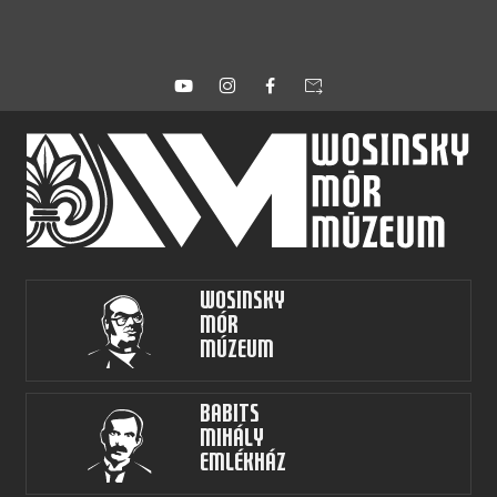
forward_to_inbox
Wosinsky
Mór
Múzeum
Babits
Mihály
Emlékház