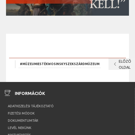
ELŐZŐ
chevron_left
#MÚZEUMIESTÉKWOSINSKYSZEKSZÁRDMÚZEUM
OLDAL
coffee
INFORMÁCIÓK
ADATKEZELÉSI TÁJÉKOZTATÓ
FIZETÉSI MÓDOK
DOKUMENTUMTÁR
LEVÉL NEKÜNK