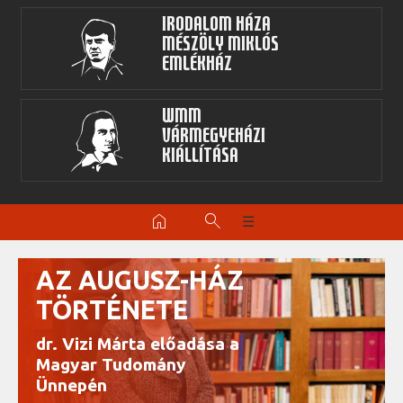
Irodalom Háza
Mészöly Miklós
Emlékház
WMM
Vármegyeházi
kiállítása
home
search
☰
AZ AUGUSZ-HÁZ
TÖRTÉNETE
dr. Vizi Márta előadása a
Magyar Tudomány
Ünnepén