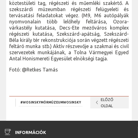
köztestületi tag, régészeti és műemléki szakértő. A
szekszárdi múzeumban régészeti felügyeleti és
tervásatási feladatokat végez. (M9, M6 autópályák
nyomvonalain több lelőhely feltárása, Ozora-
várkastély kutatása, Decs-Ete mezőváros komplex
régészeti kutatása, Szekszárd-apátság, Szekszárd-
Béla király tér rekonstrukciója során végzett régészeti
feltáró munka stb.) Aktív részvevője a szakmai és civil
szervezetek munkájának, a Tolna Vármegyei Egyed
Antal Honismereti Egyesület elnökségi tagja.
Fotó: @Retkes Tamás
ELŐZŐ
chevron_left
#WOSINSKYMÓRMÚZEUMWOSINSKY
OLDAL
coffee
INFORMÁCIÓK