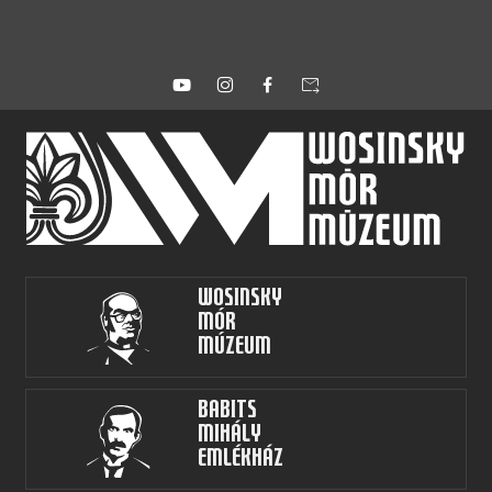
forward_to_inbox
Wosinsky
Mór
Múzeum
Babits
Mihály
Emlékház