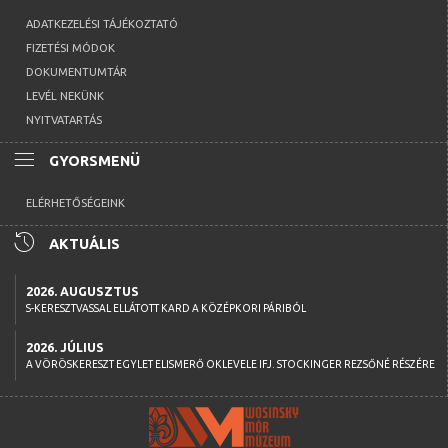
ADATKEZELÉSI TÁJÉKOZTATÓ
FIZETÉSI MÓDOK
DOKUMENTUMTÁR
LEVÉL NEKÜNK
NYITVATARTÁS
menu
GYORSMENÜ
ELÉRHETŐSÉGEINK
history
AKTUÁLIS
2026. AUGUSZTUS
S-KERESZTVASSAL ELLÁTOTT KARD A KÖZÉPKORI PÁRIBÓL
2026. JÚLIUS
A VÖRÖSKERESZT EGYLET ELISMERŐ OKLEVELE IFJ. STOCKINGER REZSŐNÉ RÉSZÉRE