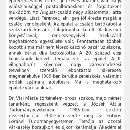
építették és bővítették, igen kevés adatunk van. Nagy
valószínűséggel postaállomásként és fogadóként
működött. Az Augusz-család négy alkalommal látta
vendégül Liszt Ferencet, aki igen jól érezte magát a
család vendégeként. Az épület a család birtokából a
szekszárdi kaszinó tulajdonába került. A kaszinó
könyvtárával, rendezvényeivel Szekszárd
meghatározó egyesülete volt. Fenntartását többek
között a ma már nem létező kaszinó bazár üzletsora,
annak bérlei díja biztosította. A 20. század eleji
képeslapok kedvelt témája volt az épület. A II.
világháborút követően nagy városrendezési
tervekben szereplő lebontástól sikeresen
megmenekülve 1969-ben került a zeneiskola, valamint
irodák számára átépítésre. Ma is meghatározó
épülete városunknak.
Dr. Vizi Márta történelem-orosz szakos, majd német
tanárként, régészként végzett a József Attila
Tudományegyetemen 1985-ben, doktori
disszertációját 2002-ben védte meg az Eötvös
Loránd Tudományegyetemen. Témája az ozorai
várkastély koraújkori és újkori kerámiája. Akadémiai