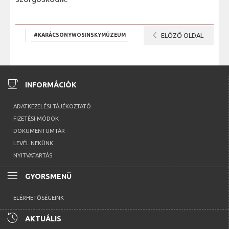
chevron_left
#KARÁCSONYWOSINSKYMÚZEUM
ELŐZŐ OLDAL
coffee
INFORMÁCIÓK
ADATKEZELÉSI TÁJÉKOZTATÓ
FIZETÉSI MÓDOK
DOKUMENTUMTÁR
LEVÉL NEKÜNK
NYITVATARTÁS
menu
GYORSMENÜ
ELÉRHETŐSÉGEINK
history
AKTUÁLIS