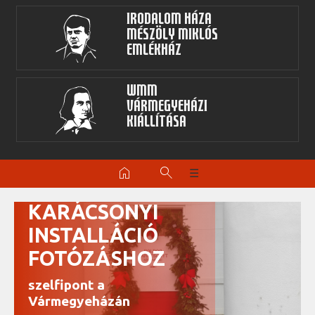
Irodalom Háza
Mészöly Miklós
Emlékház
WMM
Vármegyeházi
kiállítása
home
search
☰
KARÁCSONYI
INSTALLÁCIÓ
FOTÓZÁSHOZ
szelfipont a
Vármegyeházán