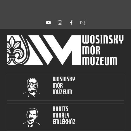
forward_to_inbox
Wosinsky
Mór
Múzeum
Babits
Mihály
Emlékház