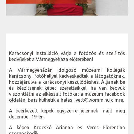
Karácsonyi installáció várja a fotózós és szelfizős
kedvűeket a Vármegyeháza előterében!
A Vármegyeházán dolgozó múzeumi kollégák
karácsonyi fotóhellyel kedveskedtek a látogatóknak,
hozzájárulva a karácsonyi készülődéshez. Álljanak be
és készítsenek képet szeretteikkel, ha van kedvük
viszontlátni az elkészült fotókat a múzeum facebook
oldalán, be is külhetik a halasi.ivett@womm.hu címre.
A beérkezett képek egyszerre jelennek majd meg
december 19-én.
A képen Krocskó Arianna és Veres Florentina
szorgoskodik.