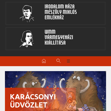
Irodalom Háza
Mészöly Miklós
Emlékház
WMM
Vármegyeházi
kiállítása
home
search
☰
KARÁCSONYI
ÜDVÖZLET