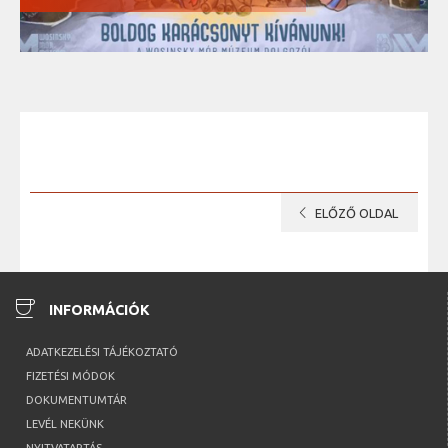
chevron_left
ELŐZŐ OLDAL
coffee
INFORMÁCIÓK
ADATKEZELÉSI TÁJÉKOZTATÓ
FIZETÉSI MÓDOK
DOKUMENTUMTÁR
LEVÉL NEKÜNK