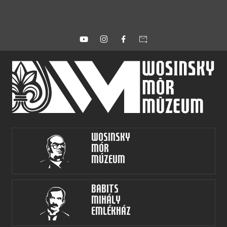
forward_to_inbox
Wosinsky
Mór
Múzeum
Babits
Mihály
Emlékház