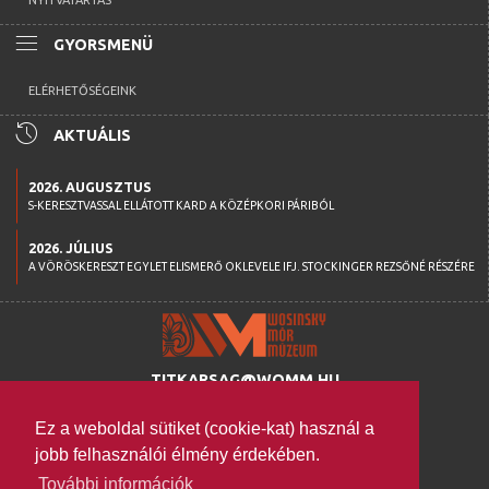
NYITVATARTÁS
menu
GYORSMENÜ
ELÉRHETŐSÉGEINK
history
AKTUÁLIS
2026. AUGUSZTUS
S-KERESZTVASSAL ELLÁTOTT KARD A KÖZÉPKORI PÁRIBÓL
2026. JÚLIUS
A VÖRÖSKERESZT EGYLET ELISMERŐ OKLEVELE IFJ. STOCKINGER REZSŐNÉ RÉSZÉRE
TITKARSAG@WOMM.HU
+36 74 316 222
Ez a weboldal sütiket (cookie-kat) használ a
H-7100 SZEKSZÁRD,
jobb felhasználói élmény érdekében.
SZENT ISTVÁN TÉR 26.
További információk