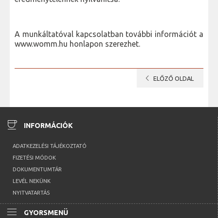
A munkáltatóval kapcsolatban további információt a
www.womm.hu honlapon szerezhet.
chevron_left
ELŐZŐ OLDAL
coffee
INFORMÁCIÓK
ADATKEZELÉSI TÁJÉKOZTATÓ
FIZETÉSI MÓDOK
DOKUMENTUMTÁR
LEVÉL NEKÜNK
NYITVATARTÁS
menu
GYORSMENÜ