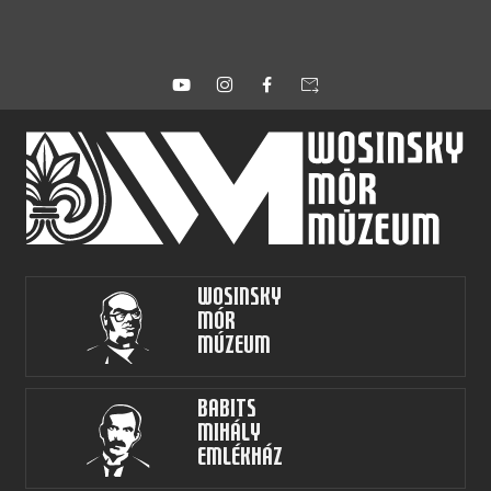
forward_to_inbox
Wosinsky
Mór
Múzeum
Babits
Mihály
Emlékház