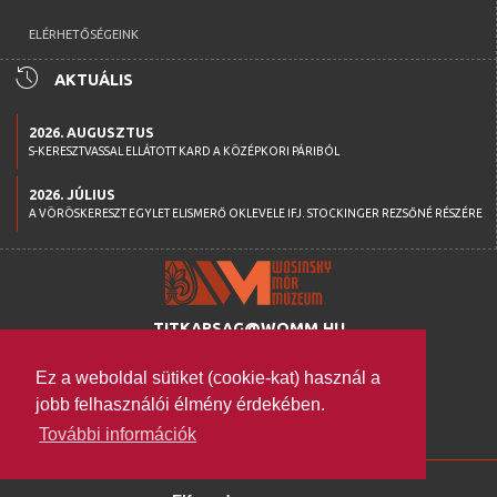
ELÉRHETŐSÉGEINK
history
AKTUÁLIS
2026. AUGUSZTUS
S-KERESZTVASSAL ELLÁTOTT KARD A KÖZÉPKORI PÁRIBÓL
2026. JÚLIUS
A VÖRÖSKERESZT EGYLET ELISMERŐ OKLEVELE IFJ. STOCKINGER REZSŐNÉ RÉSZÉRE
TITKARSAG@WOMM.HU
+36 74 316 222
Ez a weboldal sütiket (cookie-kat) használ a
H-7100 SZEKSZÁRD,
jobb felhasználói élmény érdekében.
SZENT ISTVÁN TÉR 26.
További információk
WWW.WOMM.HU
2026 © COPYRIGHT