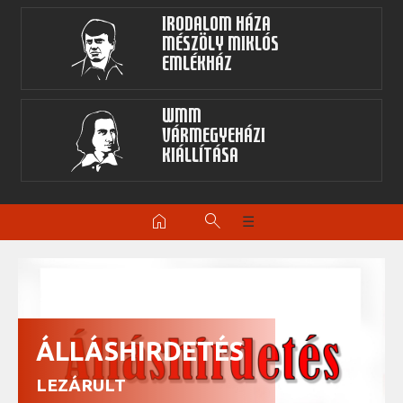
Irodalom Háza
Mészöly Miklós
Emlékház
WMM
Vármegyeházi
kiállítása
home
search
☰
ÁLLÁSHIRDETÉS
LEZÁRULT