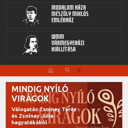
Irodalom Háza
Mészöly Miklós
Emlékház
WMM
Vármegyeházi
kiállítása
home
search
☰
MINDIG NYÍLÓ
VIRÁGOK
Válogatás Zsolnay Teréz
és Zsolnay Júlia
hagyatékából