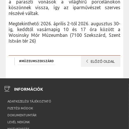
a paraszti vonások a világhírű porcelánokon
köszönnek vissza, így az iparművészet szerves
részévé váltak.
Megtekinthető: 2026. április 2-től 2026. augusztus 30-
ig, keddtől vasárnapig 10 és 17 óra között a
Wosinsky Mór Múzeumban (7100 Szekszárd, Szent
István tér 26)
chevron_left
#MÚZEUMSZEKSZÁRD
ELŐZŐ OLDAL
coffee
INFORMÁCIÓK
ADATKEZELÉSI TÁJÉKOZTATÓ
FIZETÉSI MÓDOK
DOKUMENTUMTÁR
LEVÉL NEKÜNK