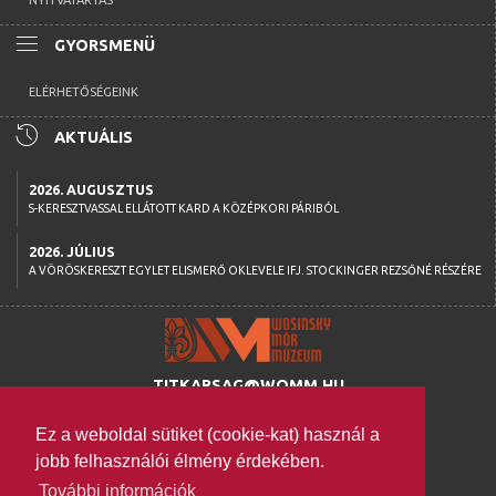
NYITVATARTÁS
menu
GYORSMENÜ
ELÉRHETŐSÉGEINK
history
AKTUÁLIS
2026. AUGUSZTUS
S-KERESZTVASSAL ELLÁTOTT KARD A KÖZÉPKORI PÁRIBÓL
2026. JÚLIUS
A VÖRÖSKERESZT EGYLET ELISMERŐ OKLEVELE IFJ. STOCKINGER REZSŐNÉ RÉSZÉRE
TITKARSAG@WOMM.HU
+36 74 316 222
Ez a weboldal sütiket (cookie-kat) használ a
H-7100 SZEKSZÁRD,
jobb felhasználói élmény érdekében.
SZENT ISTVÁN TÉR 26.
További információk