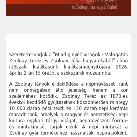
Szeretettel várjuk a "Mindig nyíló virágok - Válogatás
Zsolnay Teréz és Zsolnay Júlia hagyatékából" című
időszaki kiállításunk kiállításmegnyitójára 2026.
április 2-án 15 órától a szekszárdi múzeumba.
A Zsolnay lányok érdeklődése a népművészet iránt
nem önmagában álló jelenség, hanem a kor
szelleméhez kötődik. Zsolnay Teréz az 1870-es
évektől kezdődő gyűjtéseinek köszönhetően mintegy
10 000 darab népi textil és 150 darab népi kerámia
maradt ránk, amelyek a magyar és nemzetiségi népi
kultúra egykori tárgyi világát, népművészeti forma-
és mintakincsét tárják elénk. A népi mintákat a
Zsolnay gyár termékeihez használták inspirációként,