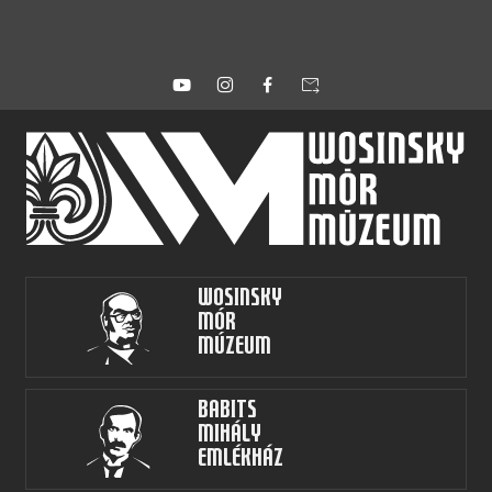
forward_to_inbox
Wosinsky
Mór
Múzeum
Babits
Mihály
Emlékház