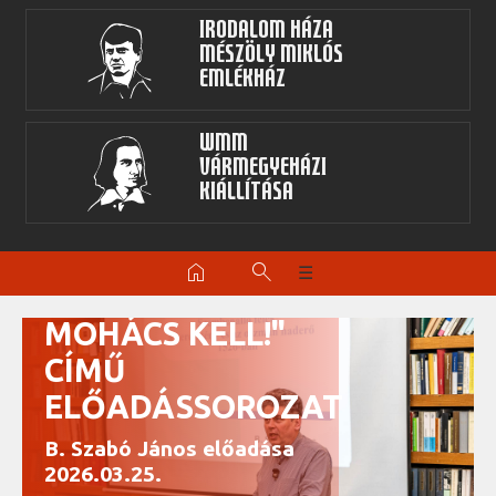
Irodalom Háza
Mészöly Miklós
Emlékház
WMM
Vármegyeházi
kiállítása
MÚZEUMI ESTÉK
home
search
☰
- "NEKÜNK
MOHÁCS KELL!"
CÍMŰ
ELŐADÁSSOROZAT
B. Szabó János előadása
2026.03.25.