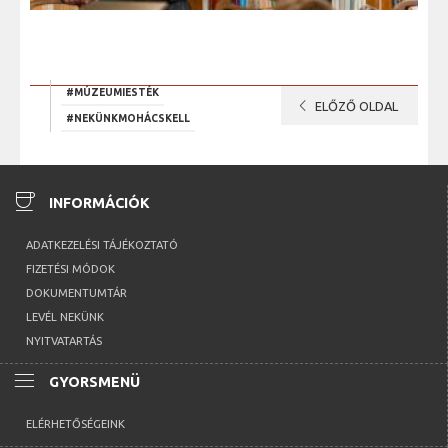
#MÚZEUMIESTÉK
chevron_left
ELŐZŐ OLDAL
#NEKÜNKMOHÁCSKELL
coffee
INFORMÁCIÓK
ADATKEZELÉSI TÁJÉKOZTATÓ
FIZETÉSI MÓDOK
DOKUMENTUMTÁR
LEVÉL NEKÜNK
NYITVATARTÁS
menu
GYORSMENÜ
ELÉRHETŐSÉGEINK