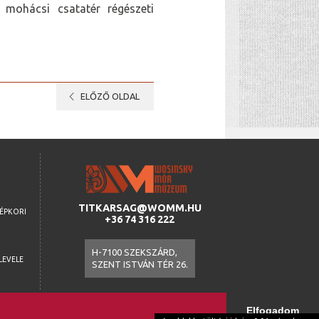
 mohácsi csatatér régészeti
chevron_left
ELŐZŐ OLDAL
TITKARSAG@WOMM.HU
ZÉPKORI
+36 74 316 222
H-7100 SZEKSZÁRD,
LEVELE
SZENT ISTVÁN TÉR 26.
A
Elfogadom