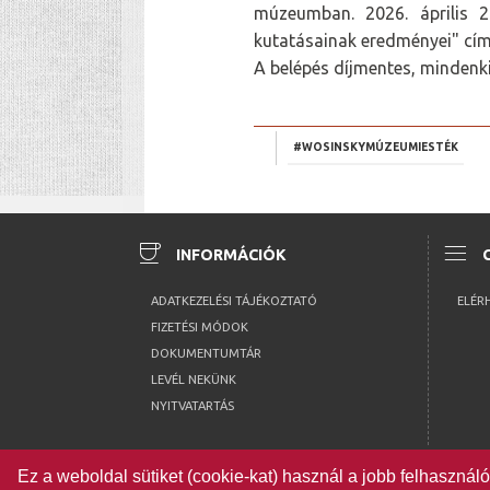
múzeumban. 2026. április 2
kutatásainak eredményei" cí
A belépés díjmentes, mindenki
#WOSINSKYMÚZEUMIESTÉK
coffee
menu
INFORMÁCIÓK
ADATKEZELÉSI TÁJÉKOZTATÓ
ELÉR
FIZETÉSI MÓDOK
DOKUMENTUMTÁR
LEVÉL NEKÜNK
NYITVATARTÁS
Ez a weboldal sütiket (cookie-kat) használ a jobb felhaszná