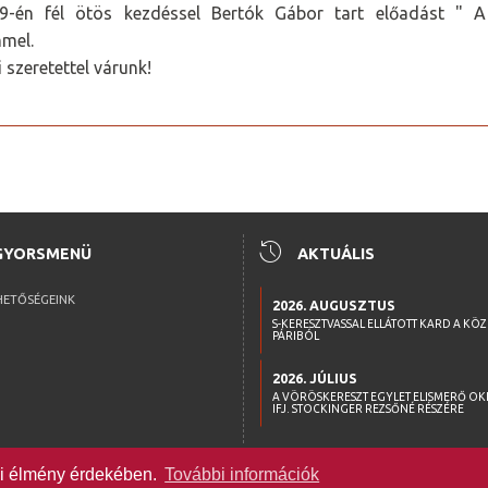
9-én fél ötös kezdéssel Bertók Gábor tart előadást " A
mmel.
 szeretettel várunk!
history
GYORSMENÜ
AKTUÁLIS
HETŐSÉGEINK
2026. AUGUSZTUS
S-KERESZTVASSAL ELLÁTOTT KARD A KÖ
PÁRIBÓL
2026. JÚLIUS
A VÖRÖSKERESZT EGYLET ELISMERŐ OK
IFJ. STOCKINGER REZSŐNÉ RÉSZÉRE
lói élmény érdekében.
További információk
WWW.WOMM.HU
•
2026 © COPYRIGHT
•
MINDEN JOG FENNTARTV