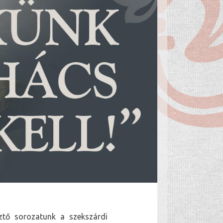
ztő sorozatunk a szekszárdi