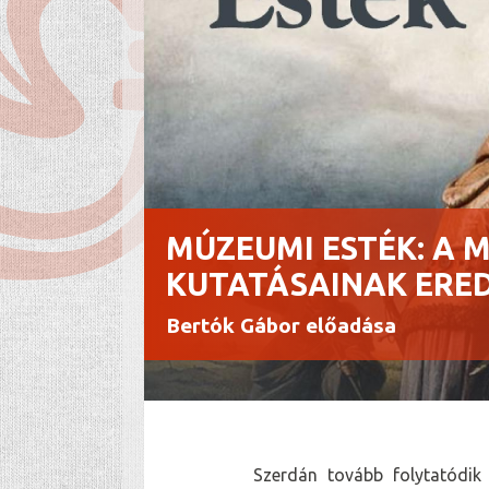
MÚZEUMI ESTÉK: A 
KUTATÁSAINAK ERE
Bertók Gábor előadása
Szerdán tovább folytatódik