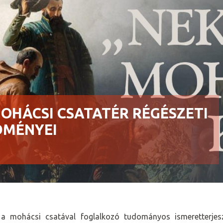
MOHÁCSI CSATATÉR RÉGÉSZETI
DMÉNYEI
 a mohácsi csatával foglalkozó tudományos ismeretterjes