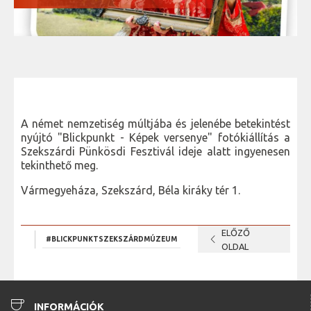
A német nemzetiség múltjába és jelenébe betekintést
nyújtó "Blickpunkt - Képek versenye" fotókiállítás a
Szekszárdi Pünkösdi Fesztivál ideje alatt ingyenesen
tekinthető meg.
Vármegyeháza, Szekszárd, Béla kiráky tér 1.
ELŐZŐ
chevron_left
#BLICKPUNKTSZEKSZÁRDMÚZEUM
OLDAL
coffee
INFORMÁCIÓK