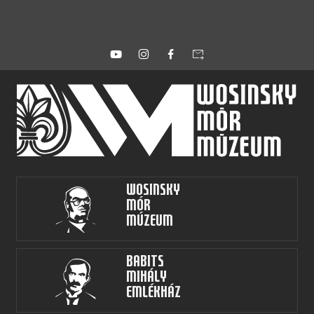
forward_to_inbox
Wosinsky
Mór
Múzeum
Babits
Mihály
Emlékház