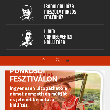
Irodalom Háza
Mészöly Miklós
Emlékház
WMM
Vármegyeházi
kiállítása
home
search
☰
BLICKPUNKT A
PÜNKÖSDI
FESZTIVÁLON
ingyenesen látogatható a
német nemzetiség múltját
és jelenét bemutató
kiállítás