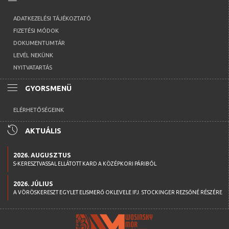
ADATKEZELÉSI TÁJÉKOZTATÓ
FIZETÉSI MÓDOK
DOKUMENTUMTÁR
LEVÉL NEKÜNK
NYITVATARTÁS
menu
GYORSMENÜ
ELÉRHETŐSÉGEINK
history
AKTUÁLIS
2026. AUGUSZTUS
S-KERESZTVASSAL ELLÁTOTT KARD A KÖZÉPKORI PÁRIBÓL
2026. JÚLIUS
A VÖRÖSKERESZT EGYLET ELISMERŐ OKLEVELE IFJ. STOCKINGER REZSŐNÉ RÉSZÉRE